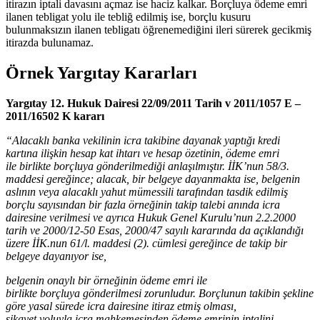
itirazın iptali davasını açmaz ise haciz kalkar. Borçluya ödeme emri
ilanen tebligat yolu ile tebliğ edilmiş ise, borçlu kusuru
bulunmaksızın ilanen tebligatı öğrenemediğini ileri sürerek gecikmiş
itirazda bulunamaz.
Örnek Yargıtay Kararları
Yargıtay 12. Hukuk Dairesi 22/09/2011 Tarih v 2011/1057 E –
2011/16502 K kararı
“Alacaklı banka vekilinin icra takibine dayanak yaptığı kredi
kartına ilişkin hesap kat ihtarı ve hesap özetinin, ödeme emri
ile birlikte borçluya gönderilmediği anlaşılmıştır. İİK’nun 58/3.
maddesi gereğince; alacak, bir belgeye dayanmakta ise, belgenin
aslının veya alacaklı yahut mümessili tarafından tasdik edilmiş
borçlu sayısından bir fazla örneğinin takip talebi anında icra
dairesine verilmesi ve ayrıca Hukuk Genel Kurulu’nun 2.2.2000
tarih ve 2000/12-50 Esas, 2000/47 sayılı kararında da açıklandığı
üzere İİK.nun 61/l. maddesi (2). cümlesi gereğince de takip bir
belgeye dayanıyor ise,
belgenin onaylı bir örneğinin ödeme emri ile
birlikte borçluya gönderilmesi zorunludur. Borçlunun takibin şekline
göre yasal sürede icra dairesine itiraz etmiş olması,
şikayet yoluyla icra mahkemesinden ödeme emrinin iptalini