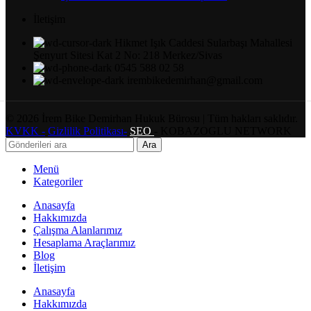
İletişim
Hikmet Işık Caddesi Sularbaşı Mahallesi
Şenyurt Sitesi Kat 2 No: 218 Merkez/Sivas
0545 588 02 58
irembikedemirhan@gmail.com
©
2026
İrem Bike Demirhan Hukuk Bürosu | Tüm hakları saklıdır.
KVKK -
Gizlilik Politikası-
SEO
- KOBAZOGLU NETWORK
Ara
Menü
Kategoriler
Anasayfa
Hakkımızda
Çalışma Alanlarımız
Hesaplama Araçlarımız
Blog
İletişim
Anasayfa
Hakkımızda