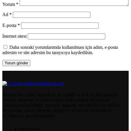
Yorum
*
Ad
*
E-posta
*
İnternet sitesi
Daha sonraki yorumlarımda kullanılması için adım, e-posta
adresim ve site adresim bu tarayıcıya kaydedilsin.
Avukat İrem Bike Demirhan, Avukatlık ve hukuki danışmanlık
hizmeti vermekte ve faaliyet gösterdiği çalışma alanlarında
“Hukukun Üstünlüğü” prensibi ışığında, müvekkillerinin ihtiyaç
duydukları hukuki desteğin tespiti ve temini ile sorunlarının
çözülmesini amaçlamaktadır.
KURUMSAL