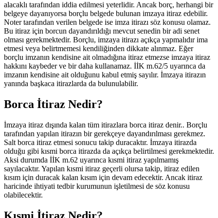
alacaklı tarafından iddia edilmesi yeterlidir. Ancak borç, herhangi bir
belgeye dayanıyorsa borçlu belgede bulunan imzaya itiraz edebilir.
Noter tarafından verilen belgede ise imza itirazı söz konusu olamaz.
Bu itiraz için borcun dayandırıldığı mevcut senedin bir adi senet
olması gerekmektedir. Borçlu, imzaya itirazı açıkça yapmalıdır ima
etmesi veya belirtmemesi kendiliğinden dikkate alınmaz. Eğer
borçlu imzanın kendisine ait olmadığına itiraz etmezse imzaya itiraz
hakkını kaybeder ve bir daha kullanamaz. İİK m.62/5 uyarınca da
imzanın kendisine ait olduğunu kabul etmiş sayılır. İmzaya itirazın
yanında başkaca itirazlarda da bulunulabilir.
Borca İtiraz Nedir?
İmzaya itiraz dışında kalan tüm itirazlara borca itiraz denir.. Borçlu
tarafından yapılan itirazın bir gerekçeye dayandırılması gerekmez.
Salt borca itiraz etmesi sonucu takip duracaktır. İmzaya itirazda
olduğu gibi kısmi borca itirazda da açıkça belirtilmesi gerekmektedir.
Aksi durumda İİK m.62 uyarınca kısmi itiraz yapılmamış
sayılacaktır. Yapılan kısmi itiraz geçerli olursa takip, itiraz edilen
kısım için duracak kalan kısım için devam edecektir. Ancak itiraz
haricinde ihtiyati tedbir kurumunun işletilmesi de söz konusu
olabilecektir.
Kısmi İtiraz Nedir?