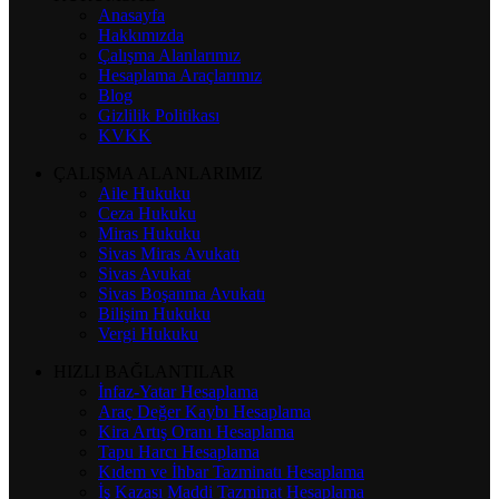
Anasayfa
Hakkımızda
Çalışma Alanlarımız
Hesaplama Araçlarımız
Blog
Gizlilik Politikası
KVKK
ÇALIŞMA ALANLARIMIZ
Aile Hukuku
Ceza Hukuku
Miras Hukuku
Sivas Miras Avukatı
Sivas Avukat
Sivas Boşanma Avukatı
Bilişim Hukuku
Vergi Hukuku
HIZLI BAĞLANTILAR
İnfaz-Yatar Hesaplama
Araç Değer Kaybı Hesaplama
Kira Artış Oranı Hesaplama
Tapu Harcı Hesaplama
Kıdem ve İhbar Tazminatı Hesaplama
İş Kazası Maddi Tazminat Hesaplama