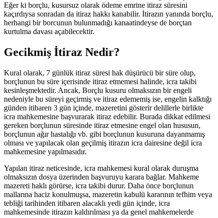
Eğer ki borçlu, kusursuz olarak ödeme emrine itiraz süresini
kaçırdıysa sonradan da itiraz hakkı kanabilir. İtirazın yanında borçlu,
herhangi bir borcunun bulunmadığı kanaatindeyse de borçtan
kurtulma davası açabilecektir.
Gecikmiş İtiraz Nedir?
Kural olarak, 7 günlük itiraz süresi hak düşürücü bir süre olup,
borçlunun bu süre içerisinde itiraz etmemesi halinde, icra takibi
kesinleşmektedir. Ancak, Borçlu kusuru olmaksızın bir engeli
nedeniyle bu süreyi geçirmiş ve itiraz edememiş ise, engelin kalktığı
günden itibaren 3 gün içinde, mazeretini gösterir delillerle birlikte
icra mahkemesine başvurarak itiraz edebilir. Burada dikkat edilmesi
gereken borçlunun süresinde itiraz etmesine engel olan hususun,
borçlunun ağır hastalığı vb. gibi borçlunun kusuruna dayanmamış
olması ve yapılacak olan geçilmiş itirazın icra dairesine değil icra
mahkemesine yapılmasıdır.
Yapılan itiraz neticesinde, icra mahkemesi kural olarak duruşma
olmaksızın dosya üzerinden başvuruyu karara bağlar. Mahkeme
mazereti haklı görürse, icra takibi durur. Daha önce borçlunun
mallarına haciz konulmuşsa, mazeretin kabulü kararının tefhim veya
tebliği tarihinden itibaren alacaklı yedi gün içinde, icra
mahkemesinde itirazın kaldırılması ya da genel mahkemelerde