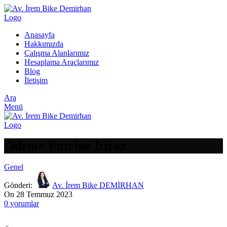
Anasayfa
Hakkımızda
Çalışma Alanlarımız
Hesaplama Araçlarımız
Blog
İletişim
Ara
Menü
Ödeme Emrine İtiraz
Genel
Gönderi:
Av. İrem Bike DEMİRHAN
On 28 Temmuz 2023
0
yorumlar