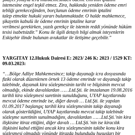
istemesine engel teşkil etmez. Zira, hakkında yeniden ödeme emri
tebliği gerekeceğinden, borçlunun ödeme emrinin iptalini
talep etmekte hukuki yararı bulunmaktadır. O halde mahkemece,
şikayetin kabulü ile ödeme emrinin iptaline karar
verilmesi gerekirken, yazılı gerekçe ile istemin reddi yönünde hüküm
tesisi isabetsizdir.” Konu ile ilgili detaylı bilgi almak isteyenlerin
Eskişehir ilinde bulunan avukatlar ile iletişime geçebilir.”
YARGITAY 12.Hukuk Dairesi E: 2023/ 246 K: 2023 / 1529 KT:
09.03.2023:
“…Bölge Adliye Mahkemesince; takip dayanağı icra dosyasında
fiziki olarak düzenlenen örnek 13 ödeme emrinde ve dayanağı takip
talebinde, dayanak kira sözleşmesinin tarihi ve bilgisinin mevcut
olmadığı, ekinde davalılardan ……Ltd.Şti. ile imzalanan 19.08.2016
tarihli kira sözleşmesi suretinin sunulduğunu, UYAP kayıtlarında
mevcut ödeme emrinde ise, diğer davalı … Ltd.Şti. ile yapılan
01.09.2017 başlangıç tarihli kira sözleşmesinin takip dayanağı
olarak gösterildiğini, UYAP kayıtlarında mevcut takip talebinde
sözleşme suretinin sunulmadığını, davalılardan ……Ltd.Şti.’nin kira
ilişkisine itiraz ettiğini, diğer davalı … Ltd.Şti.’nin ise kiracılık
ilişkisini kabul ettiğini ancak kira sözleşmesinin takibe konu kira
sözleşmesi olmadığı yönünde itirazda bulunduğu hususları bir