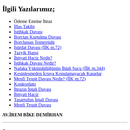
İlgili Yazılarımız;
Ödeme Emrine İtiraz
İflas Takibi
İstihkak Davası
Borçtan Kurtulma Davası
Borçlunun Temerrüdü
İstirdat Davası (İİK m.72)
Tazyik Hapsi
İhtiyati Haciz Nedir?
İstihkak Davası Nedir?
Nafaka Yükümlülüğünün İhlali Suçu (İİK m.344)
Kesinleşmeden İcraya Konulamayacak Kararlar
Menfi Tespit Davası Nedir? (İİK m.72)
Konkordato
İtirazın İptali Davası
İhtiyati Haciz
Tasarrufun İptali Davası
Menfi Tespit Davası
AV.İREM BİKE DEMİRHAN