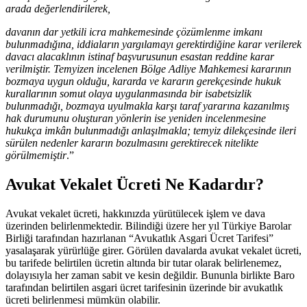
arada değerlendirilerek,
davanın dar yetkili icra mahkemesinde çözümlenme imkanı
bulunmadığına, iddiaların yargılamayı gerektirdiğine karar verilerek
davacı alacaklının istinaf başvurusunun esastan reddine karar
verilmiştir. Temyizen incelenen Bölge Adliye Mahkemesi kararının
bozmaya uygun olduğu, kararda ve kararın gerekçesinde hukuk
kurallarının somut olaya uygulanmasında bir isabetsizlik
bulunmadığı, bozmaya uyulmakla karşı taraf yararına kazanılmış
hak durumunu oluşturan yönlerin ise yeniden incelenmesine
hukukça imkân bulunmadığı anlaşılmakla; temyiz dilekçesinde ileri
sürülen nedenler kararın bozulmasını gerektirecek nitelikte
görülmemiştir
.”
Avukat Vekalet Ücreti Ne Kadardır?
Avukat vekalet ücreti, hakkınızda yürütülecek işlem ve dava
üzerinden belirlenmektedir. Bilindiği üzere her yıl Türkiye Barolar
Birliği tarafından hazırlanan “Avukatlık Asgari Ücret Tarifesi”
yasalaşarak yürürlüğe girer. Görülen davalarda avukat vekalet ücreti,
bu tarifede belirtilen ücretin altında bir tutar olarak belirlenemez,
dolayısıyla her zaman sabit ve kesin değildir. Bununla birlikte Baro
tarafından belirtilen asgari ücret tarifesinin üzerinde bir avukatlık
ücreti belirlenmesi mümkün olabilir.