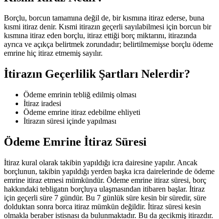
Borçlu, borcun tamamına değil de, bir kısmına itiraz ederse, buna
kısmi itiraz denir. Kısmi itirazın geçerli sayılabilmesi için borcun bir
kısmına itiraz eden borçlu, itiraz ettiği borç miktarını, itirazında
ayrıca ve açıkça belirtmek zorundadır; belirtilmemişse borçlu ödeme
emrine hiç itiraz etmemiş sayılır.
İtirazın Geçerlilik Şartları Nelerdir?
Ödeme emrinin tebliğ edilmiş olması
İtiraz iradesi
Ödeme emrine itiraz edebilme ehliyeti
İtirazın süresi içinde yapılması
Ödeme Emrine İtiraz Süresi
İtiraz kural olarak takibin yapıldığı icra dairesine yapılır. Ancak
borçlunun, takibin yapıldığı yerden başka icra dairelerinde de ödeme
emrine itiraz etmesi mümkündür. Ödeme emrine itiraz süresi, borç
hakkındaki tebligatın borçluya ulaşmasından itibaren başlar. İtiraz
için geçerli süre 7 gündür. Bu 7 günlük süre kesin bir süredir, süre
dolduktan sonra borca itiraz mümkün değildir. İtiraz süresi kesin
olmakla beraber istisnası da bulunmaktadır. Bu da gecikmiş itirazdır.