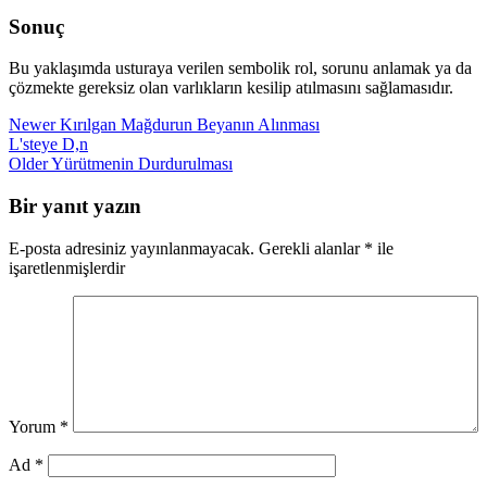
Sonuç
Bu yaklaşımda usturaya verilen sembolik rol, sorunu anlamak ya da
çözmekte gereksiz olan varlıkların kesilip atılmasını sağlamasıdır.
Newer
Kırılgan Mağdurun Beyanın Alınması
L'steye D,n
Older
Yürütmenin Durdurulması
Bir yanıt yazın
E-posta adresiniz yayınlanmayacak.
Gerekli alanlar
*
ile
işaretlenmişlerdir
Yorum
*
Ad
*