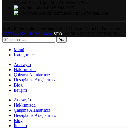
Şenyurt Sitesi Kat 2 No: 218 Merkez/Sivas
0545 588 02 58
irembikedemirhan@gmail.com
©
2026
İrem Bike Demirhan Hukuk Bürosu | Tüm hakları saklıdır.
KVKK -
Gizlilik Politikası-
SEO
- KOBAZOGLU NETWORK
Ara
Menü
Kategoriler
Anasayfa
Hakkımızda
Çalışma Alanlarımız
Hesaplama Araçlarımız
Blog
İletişim
Anasayfa
Hakkımızda
Çalışma Alanlarımız
Hesaplama Araçlarımız
Blog
İletişim