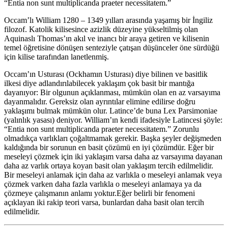
“Entia non sunt multiplicanda praeter necessitatem.”
Occam’lı William 1280 – 1349 yılları arasında yaşamış bir İngiliz
filozof. Katolik kilisesince azizlik düzeyine yükseltilmiş olan
Aquinaslı Thomas’ın akıl ve inancı bir araya getiren ve kilisenin
temel öğretisine dönüşen senteziyle çatışan düşünceler öne sürdüğü
için kilise tarafından lanetlenmiş.
Occam’ın Usturası (Ockhamın Usturası) diye bilinen ve basitlik
ilkesi diye adlandırılabilecek yaklaşım çok basit bir mantığa
dayanıyor: Bir olgunun açıklanması, mümkün olan en az varsayıma
dayanmalıdır. Gereksiz olan ayrıntılar elimine edilirse doğru
yaklaşımı bulmak mümkün olur. Latince’de buna Lex Parsimoniae
(yalınlık yasası) deniyor. William’ın kendi ifadesiyle Latincesi şöyle:
“Entia non sunt multiplicanda praeter necessitatem.” Zorunlu
olmadıkça varlıkları çoğaltmamak gerekir. Başka şeyler değişmeden
kaldığında bir sorunun en basit çözümü en iyi çözümdür. Eğer bir
meseleyi çözmek için iki yaklaşım varsa daha az varsayıma dayanan
daha az varlık ortaya koyan basit olan yaklaşım tercih edilmelidir.
Bir meseleyi anlamak için daha az varlıkla o meseleyi anlamak veya
çözmek varken daha fazla varlıkla o meseleyi anlamaya ya da
çözmeye çalışmanın anlamı yoktur.Eğer belirli bir fenomeni
açıklayan iki rakip teori varsa, bunlardan daha basit olan tercih
edilmelidir.