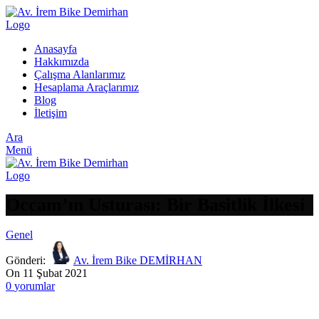
Anasayfa
Hakkımızda
Çalışma Alanlarımız
Hesaplama Araçlarımız
Blog
İletişim
Ara
Menü
Occam’ın Usturası: Bir Basitlik İlkesi
Genel
Gönderi:
Av. İrem Bike DEMİRHAN
On 11 Şubat 2021
0
yorumlar