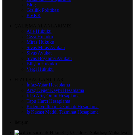
Blog
Gizlilik Politikası
KVKK
ÇALIŞMA ALANLARIMIZ
Aile Hukuku
Ceza Hukuku
Miras Hukuku
Sivas Miras Avukatı
Sivas Avukat
Sivas Boşanma Avukatı
Bilişim Hukuku
Vergi Hukuku
HIZLI BAĞLANTILAR
İnfaz-Yatar Hesaplama
Araç Değer Kaybı Hesaplama
Kira Artış Oranı Hesaplama
Tapu Harcı Hesaplama
Kıdem ve İhbar Tazminatı Hesaplama
İş Kazası Maddi Tazminat Hesaplama
İletişim
Hikmet Işık Caddesi Sularbaşı Mahallesi