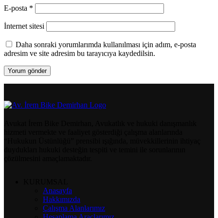
E-posta
*
İnternet sitesi
Daha sonraki yorumlarımda kullanılması için adım, e-posta
adresim ve site adresim bu tarayıcıya kaydedilsin.
Avukat İrem Bike Demirhan, Avukatlık ve hukuki danışmanlık
hizmeti vermekte ve faaliyet gösterdiği çalışma alanlarında
“Hukukun Üstünlüğü” prensibi ışığında, müvekkillerinin ihtiyaç
duydukları hukuki desteğin tespiti ve temini ile sorunlarının
çözülmesini amaçlamaktadır.
KURUMSAL
Anasayfa
Hakkımızda
Çalışma Alanlarımız
Hesaplama Araçlarımız