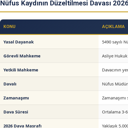
Nüfus Kaydının Düzeltilmesi Davası 202
KONU
AÇIKLAMA
Yasal Dayanak
5490 sayılı 
Görevli Mahkeme
Asliye Huku
Yetkili Mahkeme
Davacının ye
Davalı
Nüfus Müdürlü
Zamanaşımı
Zamanaşımı s
Dava Süresi
Ortalama 3-6
2026 Dava Masrafı
Yaklaşık 5.00