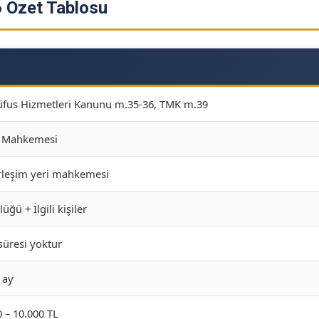
6 Özet Tablosu
Nüfus Hizmetleri Kanunu m.35-36, TMK m.39
k Mahkemesi
rleşim yeri mahkemesi
ğü + İlgili kişiler
üresi yoktur
 ay
0 – 10.000 TL