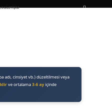
LOG
İLETIŞIM
ba adı, cinsiyet vb.) düzeltilmesi veya
ldir
ve ortalama
3-6 ay
içinde