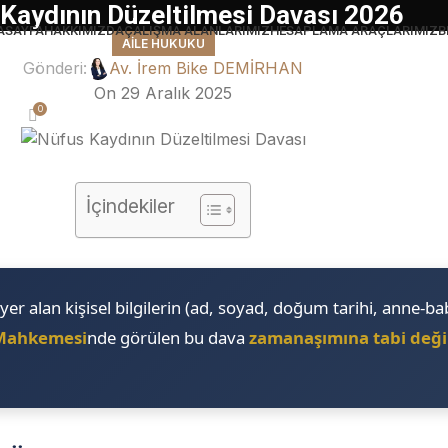
Kaydının Düzeltilmesi Davası 2026
ASAYFA
HAKKIMIZDA
ÇALIŞMA ALANLARIMIZ
HESAPLAMA ARAÇLARIMIZ
B
AILE HUKUKU
Gönderi:
Av. İrem Bike DEMİRHAN
On 29 Aralık 2025
0
İçindekiler
e yer alan kişisel bilgilerin (ad, soyad, doğum tarihi, anne-ba
 Mahkemesi
nde görülen bu dava
zamanaşımına tabi deği