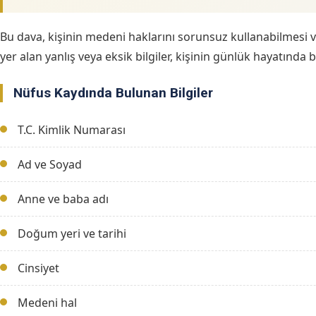
Bu dava, kişinin medeni haklarını sorunsuz kullanabilmesi 
yer alan yanlış veya eksik bilgiler, kişinin günlük hayatında b
Nüfus Kaydında Bulunan Bilgiler
T.C. Kimlik Numarası
Ad ve Soyad
Anne ve baba adı
Doğum yeri ve tarihi
Cinsiyet
Medeni hal