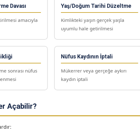
rme Davası
Yaş/Doğum Tarihi Düzeltme
irilmesi amacıyla
Kimlikteki yaşın gerçek yaşla
uyumlu hale getirilmesi
ikliği
Nüfus Kaydının İptali
rme sonrası nüfus
Mükerrer veya gerçeğe aykırı
lenmesi
kaydın iptali
r Açabilir?
rdır: