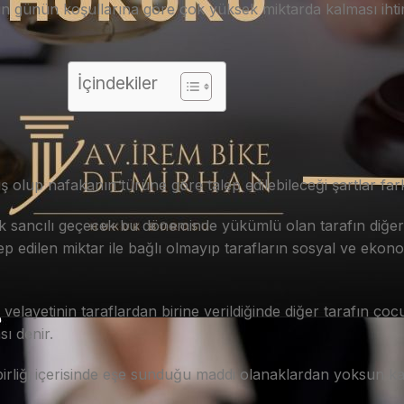
rının günün koşullarına göre çok yüksek miktarda kalması i
İçindekiler
up nafakanın türüne göre talep edilebileceği şartlar farkl
k sancılı geçecek bu döneminde yükümlü olan tarafın diğer
 edilen miktar ile bağlı olmayıp tarafların sosyal ve ekon
layetinin taraflardan birine verildiğinde diğer tarafın çocuk
ı denir.
birliği içerisinde eşe sunduğu maddi olanaklardan yoksun k