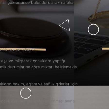
htimali göz önünde bulundurularak nafaka
ılık arz etmektedir.
 eşe ve müşterek çocuklara yaptığı
omik durumlarına göre miktarı belirlemekle
ların bakım, eğitim ve sağlık giderleri için
alacak eşin mağduriyetin önlenmesi adına