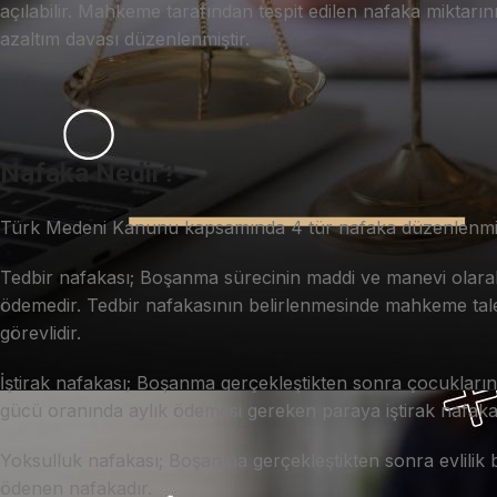
açılabilir. Mahkeme tarafından tespit edilen nafaka mikta
azaltım davası düzenlenmiştir.
Nafaka Nedir?
Türk Medeni Kanunu kapsamında 4 tür nafaka düzenlenmiş ol
Tedbir nafakası; Boşanma sürecinin maddi ve manevi olara
ödemedir. Tedbir nafakasının belirlenmesinde mahkeme talep
görevlidir.
İştirak nafakası; Boşanma gerçekleştikten sonra çocukların ve
gücü oranında aylık ödemesi gereken paraya iştirak nafakas
Yoksulluk nafakası; Boşanma gerçekleştikten sonra evlilik 
ödenen nafakadır.