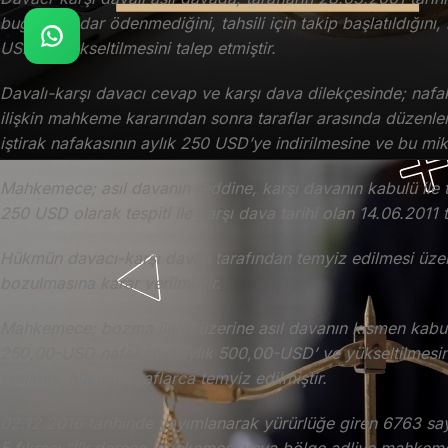
bugüne kadar ödenmediğini, tahsili için takip başlatıldığını,
USD’ye yükseltilmesini talep etmiştir.
Davalı-karşı davacı cevap ve karşı dava dilekçesinde; nafak
ilişkin mahkeme kararından sonra taraflar arasında düzenlen
iştirak nafakasının aylık 250 USD’ye indirilmesine ve bu mik
Mahkemece; asıl davanın reddine, karşı davanın kabulü ile t
250 USD olarak tespiti ile karşı dava tarihi olan 14.06.2011 
Hükmün davacı-karşı davalı tarafından temyiz edilmesi üze
bozulmasına karar verilmiştir.
Mahkemece; bozma ilamı üzerine asıl davanın kısmen kabulü 
250,00-USD nafakanın aylık 500,00-USD’ ye yükseltilmesine
verilmiş, hüküm taraflarca temyiz edilmiştir.
02.12.2016 tarihinde yayımlanarak yürürlüğe giren 6763 s