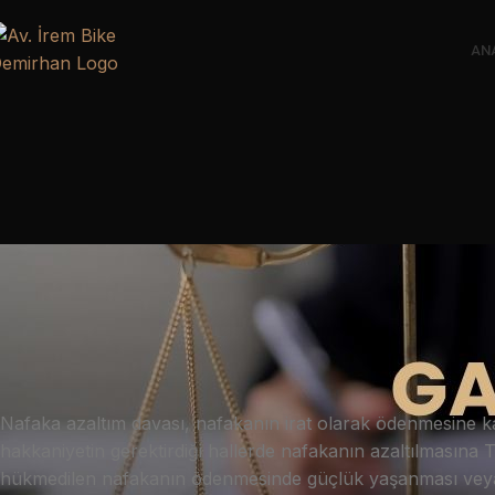
AN
Nafaka azaltım davası, nafakanın irat olarak ödenmesine 
hakkaniyetin gerektirdiği hallerde nafakanın azaltılması
hükmedilen nafakanın ödenmesinde güçlük yaşanması veya