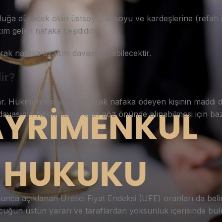
lluğa düşecek olan üstsoyu, altsoyu ve kardeşlerine (refah 
zım gelen nafaka çeşididir.
arak nafaka azaltım davası açılabilecektir.
ir?
ar. Hükmünden yola çıkılarak nafaka ödeyen kişinin maddi
avasının hakim tarafından göz önünde alınabilmesi için baz
unca açıklanan Üretici Fiyat Endeksi (ÜFE) oranları da belir
çocuğun üstün yararı ve taraflardan yoksunluk içerisinde 