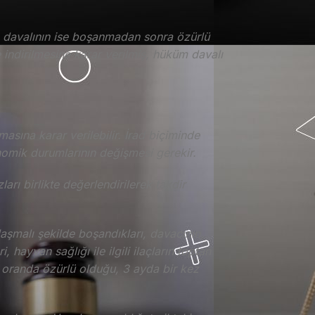
 davalının ise boşanmadan sonra özürlü
indirilmesine karar verilmiş, hüküm davalı
masına karar verilebilir. İrad biçiminde
nomik durumlarının değişmesi gerekir.
rı birlikte değerlendirilerek takdir
nlaşmalı şekilde boşandıkları, davacının,
 hayvan sağlığı ile ilgili ilaçların toptan
3 oranda özürlü olduğu, 3 ayda bir kez