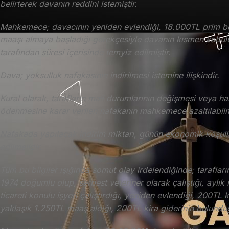
belirterek davanın reddini istemiştir.
Mahkemece; davacının yeniden evlendiği, 18.000TL prim bo
maaşı almaya başladığı gerekçesiyle davanın kısmen kabulü i
tarafından süresi içerisinde temyiz edilmiştir.
Dava; yoksulluk nafakasının indirilmesi istemine ilişkindir.
Kural olarak, tarafların mali durumlarının değişmesi veya hakk
ödenmesine karar verilen nafakanın mahkemece azaltılabilme
Nafakada yapılacak indirim miktarı, günün ekonomik koşulları
edilmelidir.
Tüm bu bilgiler ışığında somut olay irdelendiğinde; tarafları
1974 doğumlu olup, serbest veteriner olarak çalıştığı, aylık ne
ticareti konulu işyeri çalıştırdığı, yeniden evlendiği, 200T
yaklaşık 1.250TL maaş aldığı, 200TL kira giderinin bulunduğu