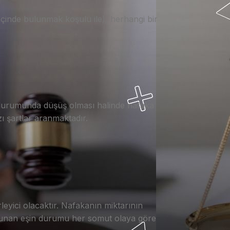
içinde bulunmak koşulu ile), herhangi bir
 durumunda düşüş olması halinde nafaka
ı şartlar aranmaktadır.
leyici olacaktır. Nafakanın miktarının
bulunan eşin durumu her somut olaya göre