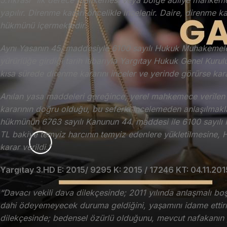
5.fıkrası “İlk derece mahkemesi veya bölge adliye mahkemes
yapılır. Direnme kararı öncelikle incelenir. Daire, direnme
hükmünü içermektedir.
Aynı Yasanın 45. maddesiyle 6100 sayılı Hukuk Muhakemele
yürürlüğe girdiği tarih itibarıyla Yargıtay Hukuk Genel Kurul
kısa sürede direnme kararını inceler ve yerinde görürse kar
Anılan yasa maddeleri gereğince, yerel mahkemece verilen
kararının doğru olduğu, bu seferki incelemeden anlaşılmakl
hükmünün 6763 sayılı Kanunun 44. maddesi ile 6100 sayılı
TL bakiye temyiz harcının temyiz edenlere yükletilmesine,
karar verildi.”
Yargıtay 3.HD E: 2015/ 9295 K: 2015 / 17246 KT: 04.11.201
“Davacı vekili dava dilekçesinde; 2011 yılında anlaşmalı boş
dahi ödeyemeyecek duruma geldiğini, yaşamını idame ettirme
dilekçesinde; bedensel özürlü olduğunu, mevcut nafakanın yet