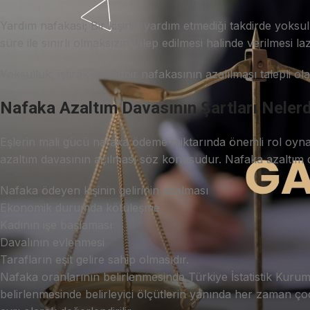
Yardım nafakası; Bir kişinin yardım etmediği takdirde yoksu
süre ile sınırlı olmaksızın talep edilmesi halinde verilmesi la
Yoksulluk, iştirak ve tedbir nafakasının azalılması talepli ol
Nafaka Azaltım Davasının Şartları Nelerd
Eşlerin mali gücü nafaka ödeme miktarında önemli rol oyn
azaltım davasının açılması söz konusudur. Nafaka azaltım d
Nafaka ödeyen kişinin gelirinin azalması
Ekonomik durumda kötüleşme
Kadının işe başlaması
Davalının evlenmesi
Tarafların eşit gelire sahip olmasıdır.
Nafaka oranlarının belirlenmesinde Türkiye İstatistik Kurum
belirlenmesinde belirleyici ölçütlerin yanında her zaman 