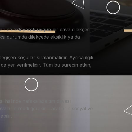
leri de ekleyerek uygun bir dava dilekçesi
ksi durumda dilekçede eksiklik ya da
ğişen koşullar sıralanmalıdır. Ayrıca ilgili
 yer verilmelidir. Tüm bu sürecin etkin,
sı halinde nafaka azaltım davası
vaların reddi gerekir. Tarafların sosyal ve
bilir.