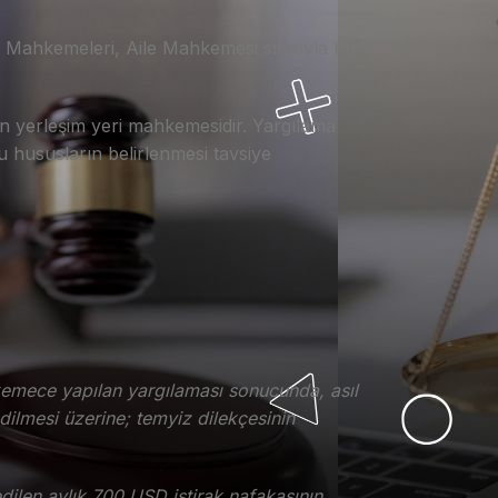
Mahkemeleri, Aile Mahkemesi sıfatıyla bu
n yerleşim yeri mahkemesidir. Yargılama
u hususların belirlenmesi tavsiye
hkemece yapılan yargılaması sonucunda, asıl
dilmesi üzerine; temyiz dilekçesinin
ilen aylık 700 USD iştirak nafakasının