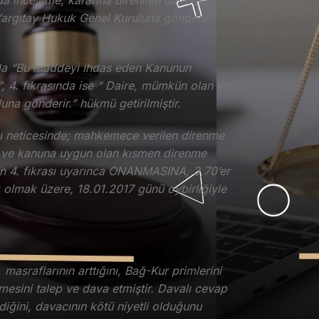
a inceleme, kararına direnilen dairece
ı Yargıtay Hukuk Genel Kuruluna gönderir”
nda “Bu maddeyi ihdas eden Kanunun
”, 4. fıkrasında ise “ Daire, mümkün olan en
na gönderir.” hükmü getirilmiştir.
sı neticesinde; mahkemece verilen direnme
ul ve kanuna uygun olan kısmen direnme
n 4. fıkrası uyarınca ONANMASINA, 3,70’er
olmak üzere, 18.01.2017 günü oybirliğiyle
asraflarının arttığını, Bağ-Kur primlerini
mesini talep ve dava etmiştir. Davalı cevap
diğini, davacının kötü niyetli olduğunu