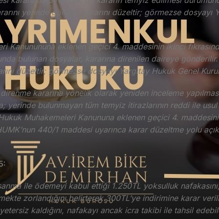
i kararında direnirse, bu kararın temyiz edilmesi durumund
 kararını yerinde görürse kararını düzeltir; görmezse dosyay
ri Kanunununa eklenen geçici 4. maddesinin ikinci fıkrası
unda bulunan dosyalar, kararına direnilen daireye gönderilir.
arını düzeltir; görmezse dosyayı Yargıtay Hukuk Genel Kurulu
 direnme kararına yönelik olarak yeniden inceleme yapılma
a; yerinde bulunmayan tüm temyiz itirazlarının reddi ile us
 Hukuk Muhakemeleri Kanununa eklenen geçici 4. maddesini
 HUMK’nun 440/1 maddesi uyarınca karar düzeltme yolu açık 
5:
anma ile ödemeyi kabul ettiği 1.250TL yoksulluk nafakasını, m
kte zorlandığını belirterek 300TL’ye indirimine karar veril
ersiz kaldığını, nafakayı ancak icra takibi ile tahsil edebil