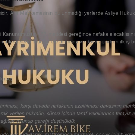
ir. Aile Mahkemesinin bulunmadığı yerlerde Asliye Hukuk 
i Kanunumuzun 177. maddesi gereğince nafaka alacaklısını
ahkemelerin dikkatle ele alınması ve dava açılırken ilk iş b
kirse;
artırılması, karşı davada nafakanın azaltılması davasının ma
ak verilen hükmün, süresi içinde taraf vekillerince temyiz e
kağıtlar okunup gereği düşünüldü:
ihinde boşandıklarını, mahkemece müşterek çocuk için hükmed