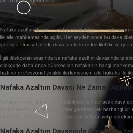
ayrı olarak değerlendirilir.
Nafaka Azaltım Davası Nasıl Açılır?
Nafaka azaltım davası, nafaka yükümlüsünün, nafakanın indiri
ile aile mahkemesinde açılır. Her şeyden önce bu dava dilek
yanlışlık olması halinde dava usulden reddedilebilir ve geri 
İlgili dilekçenin esasında ise nafaka azaltım davasında talebi
dilekçede daha önce hükmedilen nafakanın hangi mahkeme t
hızlı ve profesyonel şekilde ilerlemesi için aile hukuku ile i
Nafaka Azaltım Davası Ne Zaman Açılabil
Nafakanın artırılması veya azaltılması için açılacak dava a
açılabilecektir. Nafaka azaltımını gerektirecek herhangi bi
ekonomik durumlarının değişmesi ve hakkaniyetin gerektirdiğ
Nafaka Azaltım Davasında Görevli Ve Ye