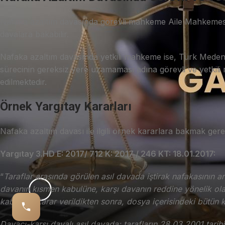
Nafaka azaltım davasında görevli mahkeme Aile Mahkemesid
davalara bakabilir.
Nafaka azaltım davasında yetkili mahkeme ise, Türk Meden
sürecinin gereksiz yere uzamaması adına görevli ve yetkili m
edilmektedir.
Örnek Yargıtay Kararları
Nafaka azaltım davası ile ilgili örnek kararlara bakmak gere
Yargıtay 3.HD E: 2017/ 712 K: 2017 / 246 KT: 18.01.2017:
“
Taraflar arasında görülen asıl davada iştirak nafakasının 
davanın kısmen kabulüne, karşı davanın reddine yönelik olar
kabulüne karar verildikten sonra, dosya içerisindeki bütün 
Davacı-karşı davalı asıl davada; tarafların 28.03.2001 tar