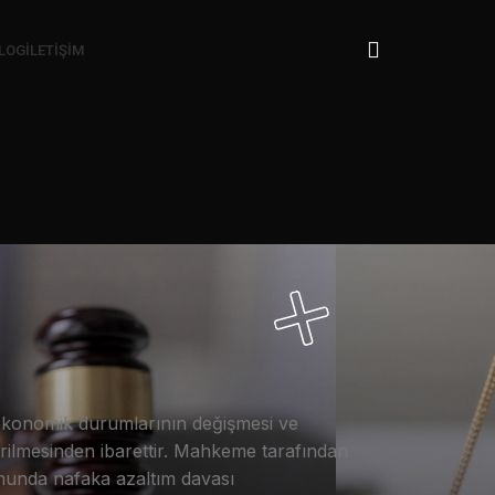
LOG
İLETIŞIM
ekonomik durumlarının değişmesi ve
rilmesinden ibarettir. Mahkeme tarafından
munda nafaka azaltım davası