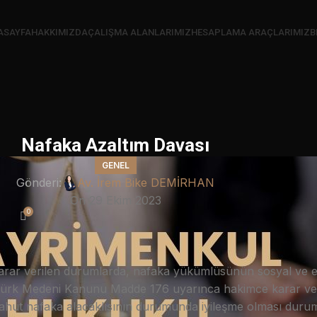
ASAYFA
HAKKIMIZDA
ÇALIŞMA ALANLARIMIZ
HESAPLAMA ARAÇLARIMIZ
B
Nafaka Azaltım Davası
GENEL
Gönderi:
Av. İrem Bike DEMİRHAN
On 29 Ekim 2023
0
karar verilen durumlarda, nafaka yükümlüsünün sosyal ve 
na Türk Medeni Kanunu Madde 176 uyarınca hakimce karar ve
hut nafaka alacaklısının durumunda iyileşme olması duru