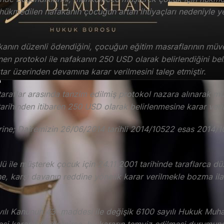
 hükmedilen nafakanın çocuğun artan ihtiyaçları nedeniyle yet
anın düzenli ödendiğini, çocuğun eğitim masraflarının müvek
en protokol ile nafakanın 250 USD olarak belirlendiğini beli
tar üzerinden devamına karar verilmesini talep etmiştir.
araflar arasında tanzim edilmiş protokol nazara alınarak mü
tarihinden itibaren 250 USD olarak belirlenmesine karar veril
rine; Dairemizin 26/06/2014 tarihli 2014/10522 esas 2014/1
ile müşterek çocuk için 24.11.2001 tarihinde taraflarca dü
, karşı davanın reddine yönelik karar verilmekle bozma ila
ayılı Kanunun 43. maddesi ile değişik 6100 sayılı Hukuk M