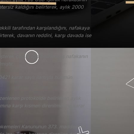
ersiz kaldığını belirterek, aylık 2000
kili tarafından karşılandığını, nafakaya
rterek, davanın reddini, karşı davada ise
şterek çocuk için belirlenmiş nafakanın
miştir.
0421 karar saylı ilamıyla hükmün
zenlenen protokolde belirlenen aylık
mına karşı kısmen direnilmesine karar
uhakemeleri Kanununun 373. maddesinin