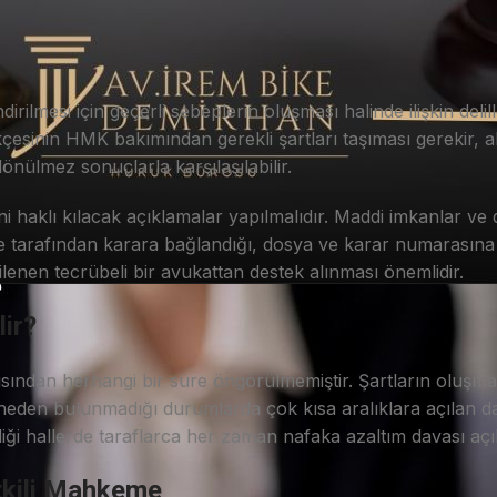
lmesi için geçerli sebeplerin oluşması halinde ilişkin delil
çesinin HMK bakımından gerekli şartları taşıması gerekir, a
dönülmez sonuçlarla karşılaşılabilir.
ni haklı kılacak açıklamalar yapılmalıdır. Maddi imkanlar ve de
arafından karara bağlandığı, dosya ve karar numarasına da
lgilenen tecrübeli bir avukattan destek alınması önemlidir.
ir?
çısından herhangi bir süre öngörülmemiştir. Şartların oluşma
r neden bulunmadığı durumlarda çok kısa aralıklara açılan da
i hallerde taraflarca her zaman nafaka azaltım davası açıla
tkili Mahkeme