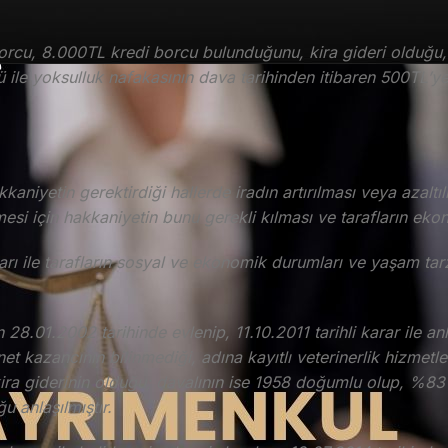
rcu, 8.000TL kredi borcu bulunduğunu, kira gideri olduğu,
le yoksulluk nafakasının dava tarihinden itibaren 500TL’ye 
aniyetin gerektirdiği hallerde iradın artırılması veya azaltıl
si için hakkaniyetin bunu gerekli kılması ve tarafların eko
 ile tarafların sosyal ve ekonomik durumları ve yaşam tarzla
n 28.01.2002 tarihinde evlenip, 11.10.2011 tarihli karar ile a
t kazancının bilinmediği, adına kayıtlı veterinerlik hizmetleri,
L kira giderinin olduğu; davalının ise 1958 doğumlu olup, %8
 anlaşılmıştır.