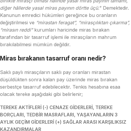
birlikte mirasçı olması hâlinde yasal miras payının tamamı,
diğer hâllerde yasal miras payının dörtte üçü.
” Demektedir.
Kanunun emredici hükümleri gereğince bu oranların
değiştirilmesi ve
“mirastan feragat”, “mirasçılıktan çıkarma”,
“mirasın reddi”
kurumları haricinde miras bırakan
tarafından bir tasarruf işlemi ile mirasçıların mahrum
bırakılabilmesi mümkün değildir.
Miras bırakanın tasarruf oranı nedir?
Saklı paylı mirasçıların saklı pay oranları mirastan
düşüldükten sonra kalan pay üzerinde miras bırakan
serbestçe tasarruf edebilecektir. Tenkis hesabına esaa
olacak tereke aşağıdaki gibi belirlenir;
TEREKE AKTİFLERİ (-) CENAZE GİDERLERİ, TEREKE
BORÇLARI, TEDBİR MASRAFLARI, YAŞAYANLARIN 3
AYLIK GEÇİM GİDERLERİ (+) SAĞLAR ARASI KARŞILIKSIZ
KAZANDIRMALAR