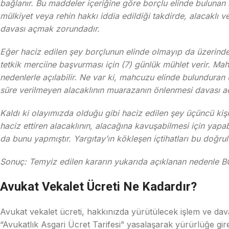
bağlanır. Bu maddeler içeriğine göre borçlu elinde bulunan 
mülkiyet veya rehin hakkı iddia edildiği takdirde, alacaklı ve
davası açmak zorundadır.
Eğer haciz edilen şey borçlunun elinde olmayıp da üzerinde
tetkik merciine başvurması için (7) günlük mühlet verir. M
nedenlerle açılabilir. Ne var ki, mahcuzu elinde bulunduran
süre verilmeyen alacaklının muarazanın önlenmesi davası a
Kaldı ki olayımızda olduğu gibi haciz edilen şey üçüncü kiş
haciz ettiren alacaklının, alacağına kavuşabilmesi için yapa
da bunu yapmıştır. Yargıtay’ın kökleşen içtihatları bu doğru
Sonuç: Temyiz edilen kararın yukarıda açıklanan nedenle BO
Avukat Vekalet Ücreti Ne Kadardır?
Avukat vekalet ücreti, hakkınızda yürütülecek işlem ve dava 
“Avukatlık Asgari Ücret Tarifesi” yasalaşarak yürürlüğe girer