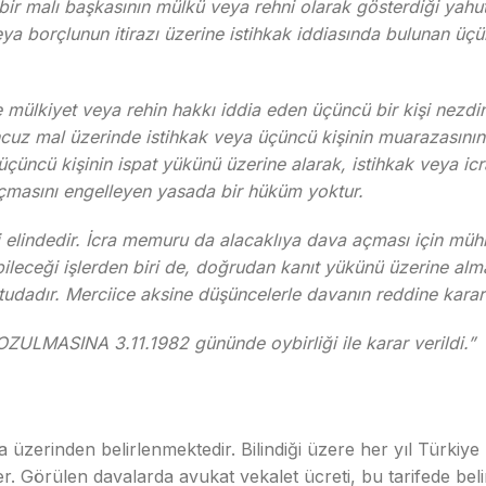
bir malı başkasının mülkü veya rehni olarak gösterdiği yahut
ya borçlunun itirazı üzerine istihkak iddiasında bulunan üçünc
 mülkiyet veya rehin hakkı iddia eden üçüncü bir kişi nezd
ahcuz mal üzerinde istihkak veya üçüncü kişinin muarazasını
 üçüncü kişinin ispat yükünü üzerine alarak, istihkak veya i
çmasını engelleyen yasada bir hüküm yoktur.
i elindedir. İcra memuru da alacaklıya dava açması için mühl
bileceği işlerden biri de, doğrudan kanıt yükünü üzerine alma
ltudadır. Merciice aksine düşüncelerle davanın reddine karar 
ZULMASINA 3.11.1982 gününde oybirliği ile karar verildi.”
üzerinden belirlenmektedir. Bilindiği üzere her yıl Türkiye 
. Görülen davalarda avukat vekalet ücreti, bu tarifede belirt