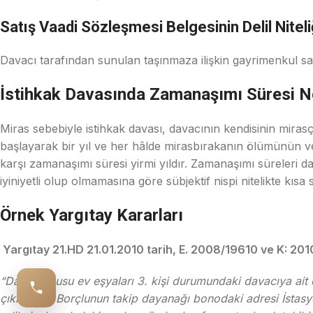
Satış Vaadi Sözleşmesi Belgesinin Delil Niteli
Davacı tarafından sunulan taşınmaza ilişkin gayrimenkul sat
İstihkak Davasında Zamanaşımı Süresi N
Miras sebebiyle istihkak davası, davacının kendisinin miras
başlayarak bir yıl ve her hâlde mirasbırakanın ölümünün v
karşı zamanaşımı süresi yirmi yıldır. Zamanaşımı süreleri 
iyiniyetli olup olmamasına göre sübjektif nispi nitelikte kıs
Örnek Yargıtay Kararları
Yargıtay 21.HD 21.01.2010 tarih, E. 2008/19610 ve K: 2010
“Dava konusu ev eşyaları 3. kişi durumundaki davacıya ait ev
çıkılmıştır. Borçlunun takip dayanağı bonodaki adresi İstas