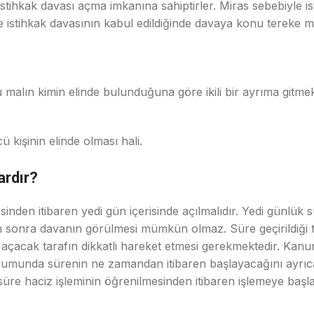
stihkak davası açma imkanına sahiptirler. Miras sebebiyle is
 istihkak davasının kabul edildiğinde davaya konu tereke mall
malın kimin elinde bulunduğuna göre ikili bir ayrıma gitmek
 kişinin elinde olması hali.
ardır?
esinden itibaren yedi gün içerisinde açılmalıdır. Yedi günlük
 sonra davanın görülmesi mümkün olmaz. Süre geçirildiği t
 açacak tarafın dikkatli hareket etmesi gerekmektedir. Kan
munda sürenin ne zamandan itibaren başlayacağını ayrıca 
re haciz işleminin öğrenilmesinden itibaren işlemeye başla