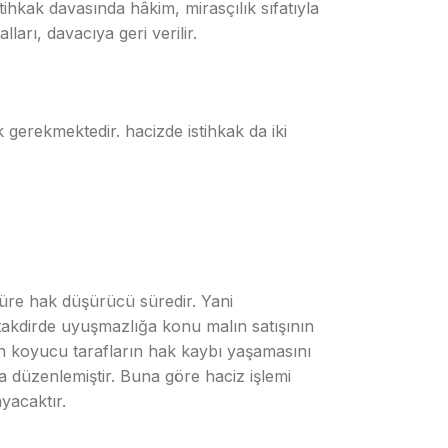
tihkak davasında hâkim, mirasçılık sıfatıyla
arı, davacıya geri verilir.
 gerekmektedir. hacizde istihkak da iki
 süre hak düşürücü süredir. Yani
akdirde uyuşmazlığa konu malın satışının
un koyucu tarafların hak kaybı yaşamasını
düzenlemiştir. Buna göre haciz işlemi
yacaktır.