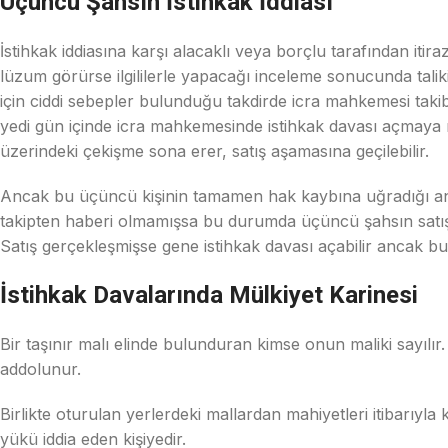
Üçüncü Şahsın İstihkak İddiası
İstihkak iddiasına karşı alacaklı veya borçlu tarafından i
lüzum görürse ilgililerle yapacağı inceleme sonucunda taliki
için ciddi sebepler bulunduğu takdirde icra mahkemesi takib
yedi gün içinde icra mahkemesinde istihkak davası açmaya 
üzerindeki çekişme sona erer, satış aşamasına geçilebilir.
Ancak bu üçüncü kişinin tamamen hak kaybına uğradığı anl
takipten haberi olmamışsa bu durumda üçüncü şahsın satış 
Satış gerçekleşmişse gene istihkak davası açabilir ancak bu
İstihkak Davalarında Mülkiyet Karinesi
Bir taşınır malı elinde bulunduran kimse onun maliki sayılır.
addolunur.
Birlikte oturulan yerlerdeki mallardan mahiyetleri itibarıyl
yükü iddia eden kişiyedir.