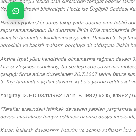
edilmiş, borçlu lehine olan sürelerden feragat ederek taki
Yeşilköy adresini bildirmiştir. Haciz ise Ürgüplü Caddesi K
Haczin uygulandığı adres takip yada ödeme emri tebliğ adres
saptanamamaktadır. Bu durumda İİK’in 97/a maddesinde öngörü
alacaklı tarafından kanıtlanması gerekir. Davanın 3. kişi ta
adresinin ve hacizli malların borçluya ait olduğuna ilişkin her
Aksine ispat yükü kendisinde olmamasına rağmen davacı 3. kişi
kira sözleşmesi sunulmuş, bu sözleşmede davacının mütesels
çalıştığı firma adına düzenlenen 20.7.2007 tarihli fatura su
3. Kişi tarafından açılan davanın kabulü yerine reddi usul v
Yargıtay 13. HD 03.11.1982 Tarih, E. 1982/ 6215, K1982 / 64
“Taraflar arasındaki istihkak davasının yapılan yargılaması
davacı avukatınca temyiz edilmesi üzerine dosya incelendi
Karar: İstihkak davalarının hazırlık ve açılma safhaları İc