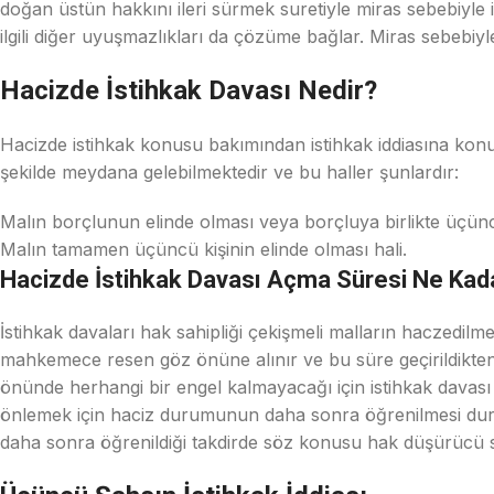
doğan üstün hakkını ileri sürmek suretiyle miras sebebiyle i
ilgili diğer uyuşmazlıkları da çözüme bağlar. Miras sebebiyle
Hacizde İstihkak Davası Nedir?
Hacizde istihkak konusu bakımından istihkak iddiasına konu 
şekilde meydana gelebilmektedir ve bu haller şunlardır:
Malın borçlunun elinde olması veya borçluya birlikte üçüncü
Malın tamamen üçüncü kişinin elinde olması hali.
Hacizde İstihkak Davası Açma Süresi Ne Kad
İstihkak davaları hak sahipliği çekişmeli malların haczedilm
mahkemece resen göz önüne alınır ve bu süre geçirildikten
önünde herhangi bir engel kalmayacağı için istihkak davası
önlemek için haciz durumunun daha sonra öğrenilmesi duru
daha sonra öğrenildiği takdirde söz konusu hak düşürücü sü