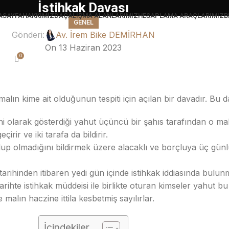
İstihkak Davası
ASAYFA
HAKKIMIZDA
ÇALIŞMA ALANLARIMIZ
HESAPLAMA ARAÇLARIMIZ
B
GENEL
Gönderi:
Av. İrem Bike DEMİRHAN
On 13 Haziran 2023
0
malın kime ait olduğunun tespiti için açılan bir davadır. Bu 
i olarak gösterdiği yahut üçüncü bir şahıs tarafından o mal
çirir ve iki tarafa da bildirir.
 olup olmadığını bildirmek üzere alacaklı ve borçluya üç günl
tarihinden itibaren yedi gün içinde istihkak iddiasında bulu
tarihte istihkak müddeisi ile birlikte oturan kimseler yahut bu 
 malın haczine ittila kesbetmiş sayılırlar.
İçindekiler