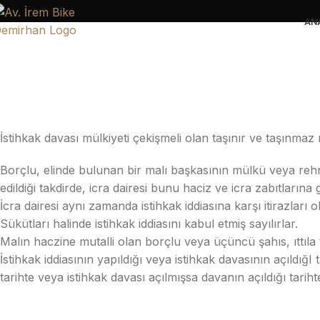
AN
İstihkak davası mülkiyeti çekişmeli olan taşınır ve taşınmaz 
Borçlu, elinde bulunan bir malı başkasının mülkü veya rehn
edildiği takdirde, icra dairesi bunu haciz ve icra zabıtlarına ge
İcra dairesi aynı zamanda istihkak iddiasına karşı itirazları
Sükütları halinde istihkak iddiasını kabul etmiş sayılırlar.
Malın haczine mutalli olan borçlu veya üçüncü şahıs, ıttıla 
İstihkak iddiasının yapıldığı veya istihkak davasının açıldığI 
tarihte veya istihkak davası açılmışsa davanın açıldığı tarihte