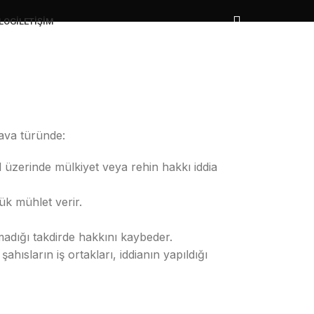
LOG
İLETIŞIM
dava türünde:
 üzerinde mülkiyet veya rehin hakkı iddia
ük mühlet verir.
nmadığı takdirde hakkını kaybeder.
şahısların iş ortakları, iddianın yapıldığı