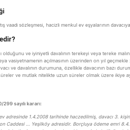
ği
ış vaadi sözleşmesi, hacizli menkul ev eşyalarının davacıya
edir?
çı olduğunu ve iyiniyetli davalının terekeyi veya tereke mal
eya vasiyetnamenin açılmasının üzerinden on yıl geçmekle 
davacı ve davalının durumuna, özellikle davacının bazı dur
a süreler ve mutlak nitelikte uzun süreler olmak üzere ikiye a
/299 sayılı kararı:
 adresinde 1.4.2008 tarihinde haczedilmiş, davacı 3. kişinin
yon Caddesi … Yeşilköy adresidir. Borçluya ödeme emri 8.4.2