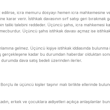
tiraz edilirse, icra memuru dosyayı hemen icra mahkemesine 
ne karar verir. İstihkak davasının sırf satışı geri bırakmak
in taliki talebini reddeder. Üçüncü şahıs, icra mahkemesi ka
mecburdur. Üçüncü şahıs istihkak davası açmaz ise istihkak
amına gelmez. Üçüncü kişiye istihkak iddiasında bulunma 
gerçekleşene kadar bu durumdan haberdar olduktan sonra 7 
 durumda dava satış bedeli üzerinden ilerler.
 Borçlu ile üçüncü kişiler taşınır malı birlikte ellerinde bul
a kadın, erkek ve çocuklara aidiyetleri açıkça anlaşılanlar b