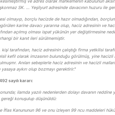
bi kesinleştirmiş ve adres olarak mahkemenin kabulünün aksi
uşkonmaz SK. … Yeşilyurt adresinde davacının huzuru ile ger
i olmayıp, borçlu hacizde de hazır olmadığından, borçlunun 
len karine davacı yararına olup, haciz adresinin ve hacizli 
rafından açılmış olması ispat yükünün yer değiştirmesine ned
hangi bir kanıt ileri sürülmemiştir.
 tarafından, haciz adresinin çalıştığı firma yetkilisi tarafın
il kefil olarak imzasının bulunduğu görülmüş, yine hacizli 
nulmuşmr. Anılan sebeplerle haciz adresinin ve hacizli malla
e yasaya aykırı olup bozmayı gerektirir
.”
92 sayılı kararı:
 sonunda; ilamda yazılı nedenlerden dolayı davanın reddine y
, gereği konuşulup düşünüldü:
ra ve İflas Kanununun 96 ve onu izleyen 99 ncu maddeleri hü