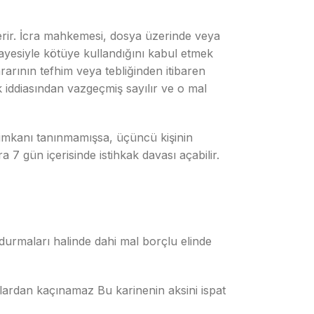
verir. İcra mahkemesi, dosya üzerinde veya
 gayesiyle kötüye kullandığını kabul etmek
rarının tefhim veya tebliğinden itibaren
 iddiasından vazgeçmiş sayılır ve o mal
imkanı tanınmamışsa, üçüncü kişinin
gün içerisinde istihkak davası açabilir.
undurmaları halinde dahi mal borçlu elinde
unlardan kaçınamaz Bu karinenin aksini ispat