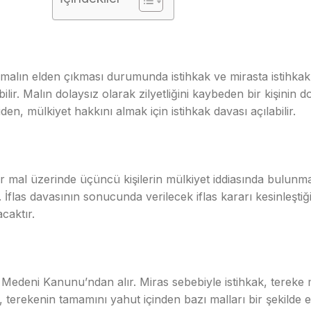
k, malın elden çıkması durumunda istihkak ve mirasta istihkak
lir. Malın dolaysız olarak zilyetliğini kaybeden bir kişinin do
en, mülkiyet hakkını almak için istihkak davası açılabilir.
n bir mal üzerinde üçüncü kişilerin mülkiyet iddiasında bulun
flas davasının sonucunda verilecek iflas kararı kesinleştiği
caktır.
k Medeni Kanunu’ndan alır. Miras sebebiyle istihkak, tereke
 terekenin tamamını yahut içinden bazı malları bir şekilde e