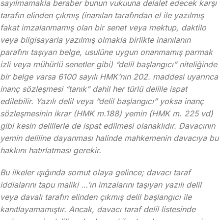
sayılmamakla beraber bunun vukuuna delalet edecek karşı
tarafın elinden çıkmış (inanılan tarafından el ile yazılmış
fakat imzalanmamış olan bir senet veya mektup, daktilo
veya bilgisayarla yazılmış olmakla birlikte inanılanın
parafını taşıyan belge, usulüne uygun onanmamış parmak
izli veya mühürlü senetler gibi) “delil başlangıcı” niteliğinde
bir belge varsa 6100 sayılı HMK’nın 202. maddesi uyarınca
inanç sözleşmesi “tanık” dahil her türlü delille ispat
edilebilir. Yazılı delil veya “delil başlangıcı” yoksa inanç
sözleşmesinin ikrar (HMK m.188) yemin (HMK m. 225 vd)
gibi kesin delillerle de ispat edilmesi olanaklıdır. Davacının
yemin deliline dayanması halinde mahkemenin davacıya bu
hakkını hatırlatması gerekir.
Bu ilkeler ışığında somut olaya gelince; davacı taraf
iddialarını tapu maliki …’ın imzalarını taşıyan yazılı delil
veya davalı tarafın elinden çıkmış delil başlangıcı ile
kanıtlayamamıştır. Ancak, davacı taraf delil listesinde