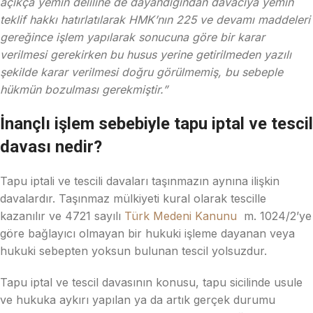
açıkça yemin deliline de dayandığından davacıya yemin
teklif hakkı hatırlatılarak HMK’nın 225 ve devamı maddeleri
gereğince işlem yapılarak sonucuna göre bir karar
verilmesi gerekirken bu husus yerine getirilmeden yazılı
şekilde karar verilmesi doğru görülmemiş, bu sebeple
hükmün bozulması gerekmiştir.”
İnançlı işlem sebebiyle tapu iptal ve tescil
davası nedir?
Tapu iptali ve tescili davaları taşınmazın aynına ilişkin
davalardır. Taşınmaz mülkiyeti kural olarak tescille
kazanılır ve 4721 sayılı
Türk Medeni Kanunu
m. 1024/2’ye
göre bağlayıcı olmayan bir hukuki işleme dayanan veya
hukuki sebepten yoksun bulunan tescil yolsuzdur.
Tapu iptal ve tescil davasının konusu, tapu sicilinde usule
ve hukuka aykırı yapılan ya da artık gerçek durumu