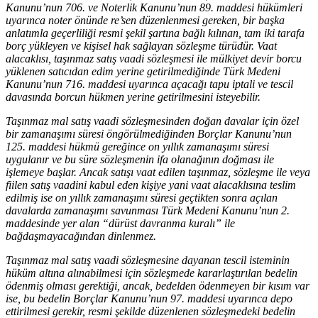
Kanunu’nun 706. ve Noterlik Kanunu’nun 89. maddesi hükümleri
uyarınca noter önünde re’sen düzenlenmesi gereken, bir başka
anlatımla geçerliliği resmi şekil şartına bağlı kılınan, tam iki tarafa
borç yükleyen ve kişisel hak sağlayan sözleşme türüdür. Vaat
alacaklısı, taşınmaz satış vaadi sözleşmesi ile mülkiyet devir borcu
yüklenen satıcıdan edim yerine getirilmediğinde Türk Medeni
Kanunu’nun 716. maddesi uyarınca açacağı tapu iptali ve tescil
davasında borcun hükmen yerine getirilmesini isteyebilir.
Taşınmaz mal satış vaadi sözleşmesinden doğan davalar için özel
bir zamanaşımı süresi öngörülmediğinden Borçlar Kanunu’nun
125. maddesi hükmü gereğince on yıllık zamanaşımı süresi
uygulanır ve bu süre sözleşmenin ifa olanağının doğması ile
işlemeye başlar. Ancak satışı vaat edilen taşınmaz, sözleşme ile veya
fiilen satış vaadini kabul eden kişiye yani vaat alacaklısına teslim
edilmiş ise on yıllık zamanaşımı süresi geçtikten sonra açılan
davalarda zamanaşımı savunması Türk Medeni Kanunu’nun 2.
maddesinde yer alan “dürüst davranma kuralı” ile
bağdaşmayacağından dinlenmez.
Taşınmaz mal satış vaadi sözleşmesine dayanan tescil isteminin
hüküm altına alınabilmesi için sözleşmede kararlaştırılan bedelin
ödenmiş olması gerektiği, ancak, bedelden ödenmeyen bir kısım var
ise, bu bedelin Borçlar Kanunu’nun 97. maddesi uyarınca depo
ettirilmesi gerekir, resmi şekilde düzenlenen sözleşmedeki bedelin