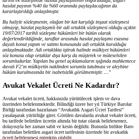
tarihli ek sözleşmede hasılat paylaşımının öngörüldüğü, asgari
hasılat payının %40 ila %60 oranında paylaşılacağının da
kararlaştırıldığı anlaşılmıştır.
Bu haliyle sözleşmenin, olağan bir kat karşılığı inşaat sözleşmesi
olmayıp, hasılat paylaşımlı bir adi ortaklık sözleşmesi olduğu açıktır.
19/07/2017 tarihli sözleşme hükümleri bir bütün olarak
değerlendirildiğinde, taraflar arasında hasılat paylaşımı esasına
dayalı konut yapım ve satımı konusunda adi ortaklık kurulduğu
anlaşılmaktadır. Adi ortaklıkta iştirak halinde mülkiyet hükümleri
söz konusu olup ortaklar dışa karşı da müşterek ve müteselsilen
sorumludurlar. Yapılan bu genel açıklamaların ışığında mahkemece
davalı F2’ın mülkiyetin naklinden sorumlu tutulması ve aleyhine
hüküm kurulmasında bir isabetsizlik görülmemiştir. …”
Avukat Vekalet Ücreti Ne Kadardır?
Avukat vekalet ücreti, hakkınızda yürütülecek işlem ve dava
üzerinden belirlenmektedir. Bilindiği üzere her yıl Türkiye Barolar
Birliği tarafından hazırlanan “Avukatlık Asgari Ücret Tarifesi”
yasalaşarak yürürlüğe girer. Görülen davalarda avukat vekalet ücreti,
bu tarifede belirtilen ücretin altında bir tutar olarak belirlenemez,
dolayısıyla her zaman sabit ve kesin değildir. Bununla birlikte Baro
tarafından belirtilen asgari ücret tarifesinin üzerinde bir avukatlık
ücreti belirlenmesi mümkün olabilir.