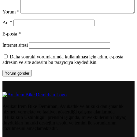
Yorum
*
Ad
*
E-posta
*
İnternet sitesi
Daha sonraki yorumlarımda kullanılması için adım, e-posta
adresim ve site adresim bu tarayıcıya kaydedilsin.
Avukat İrem Bike Demirhan, Avukatlık ve hukuki danışmanlık
hizmeti vermekte ve faaliyet gösterdiği çalışma alanlarında
“Hukukun Üstünlüğü” prensibi ışığında, müvekkillerinin ihtiyaç
duydukları hukuki desteğin tespiti ve temini ile sorunlarının
çözülmesini amaçlamaktadır.