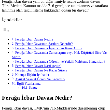
Ferağa icbar davası yani bir diğer ismiyle tescile zorlama davası
Türk Medeni Kanunu madde 716 gereğince tanımlanmış ve taraflara
tanınmış olan tescili isteme hakkından doğan bir davadır.
İçindekiler
Ferağa İcbar Davası Nedir?
Ferağa İcbar Davasının Şartları Nelerdir?
Ferağa İcbar Davasında İspat Yükü Kime Aittir?
Ferağa İcbar Davasında Zamanaşımı veya Hak Düşürücü Süre Var
Mıdır?
Ferağa İcbar Davasında Görevli ve Yetkili Mahkeme Hangisidir?
Ferağa İcbar Davası Nasıl Açılır?
Ferağa İcbar Davası Ne Kadar Sürer?
Konuya İlişkin İçtihatlar
Avukat Vekalet Ücreti Ne Kadardır?
İlgili Yazılarımız;
Sonuç
Ferağa İcbar Davası Nedir?
Ferağa icbar davası, TMK’nın 716.Maddesi’nde düzenlenmiş olup