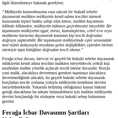
ilgili düzenlemeye bakmak gerekirse;
“Mülkiyetin kazanılmasına esas olacak bir hukukî sebebe
dayanarak malikten mülkiyetin kendi adına tescilini istemek
hususunda kişisel hakka sahip olan kimse, malikin kaçınması
hâlinde hâkimden, mülkiyetin hükmen geçirilmesini isteyebilir. Bir
taşınmazın mülkiyetini işgal, miras, kamulaştırma, cebrî icra veya
mahkeme kararına dayanarak kazanan kişi tescili doğrudan
doğruya yaptırabilir. Bir taşınmazın mülkiyetinde eşler arasındaki
mal rejimi dolayısıyla meydana gelen değişiklikler, eşlerden birinin
istemiyle tapu kütüğüne doğrudan tescil olunur.”
Ferağa icbar davası, mevcut ve geçerli bir hukuki sebebe dayanarak
mülkiyetin kendi adına tescilini malikten isteyebilecek yetkili kişi
tarafından malike yönelik açılacak tescili isteme davasıdır. Borçlu
yani malik, alacaklıya devretmesi gereken taşınmazı alacaklıya
devretmediğinde alacaklı, bu geçerli hukuki sebebe dayanarak
borçludan tescile zorlama yoluyla mülkiyetin kendisine devrini
isteyebilmektedir. Yukarıda belirtmiş olduğumuz kanun hükmü
gereği alacaklının bu talepte bulunabilmesi için malikin mülkiyetin
devrini borçlandığı bir sözleşme veya hukuki sebep bulunması
gerekir.
Ferağa İcbar Davasının Şartları