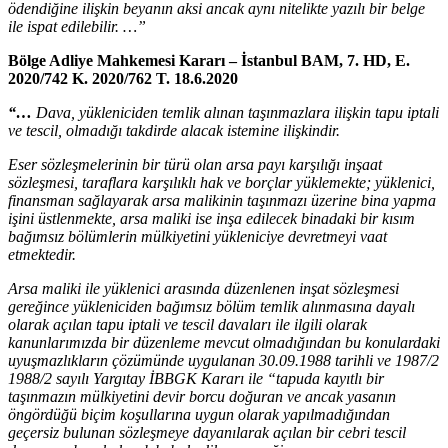
ödendiğine ilişkin beyanın aksi ancak aynı nitelikte yazılı bir belge
ile ispat edilebilir. …”
Bölge Adliye Mahkemesi Kararı – İstanbul BAM, 7. HD, E.
2020/742 K. 2020/762 T. 18.6.2020
“…
Dava, yükleniciden temlik alınan taşınmazlara ilişkin tapu iptali
ve tescil, olmadığı takdirde alacak istemine ilişkindir.
Eser sözleşmelerinin bir türü olan arsa payı karşılığı inşaat
sözleşmesi, taraflara karşılıklı hak ve borçlar yüklemekte; yüklenici,
finansman sağlayarak arsa malikinin taşınmazı üzerine bina yapma
işini üstlenmekte, arsa maliki ise inşa edilecek binadaki bir kısım
bağımsız bölümlerin mülkiyetini yükleniciye devretmeyi vaat
etmektedir.
Arsa maliki ile yüklenici arasında düzenlenen inşat sözleşmesi
gereğince yükleniciden bağımsız bölüm temlik alınmasına dayalı
olarak açılan tapu iptali ve tescil davaları ile ilgili olarak
kanunlarımızda bir düzenleme mevcut olmadığından bu konulardaki
uyuşmazlıkların çözümünde uygulanan 30.09.1988 tarihli ve 1987/2
1988/2 sayılı Yargıtay İBBGK Kararı ile “tapuda kayıtlı bir
taşınmazın mülkiyetini devir borcu doğuran ve ancak yasanın
öngördüğü biçim koşullarına uygun olarak yapılmadığından
geçersiz bulunan sözleşmeye dayanılarak açılan bir cebri tescil