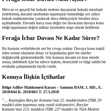
Mevcut ve geçerli bir hukuki nedene dayanarak hukuki menfaati
zedelenmiş alacaklı tarafından taşınmazın bulunduğu yer asliye
hukuk mahkemesine yazılacak dava dilekçesiyle beraber dava
açılmaktadır. Davada harca esas değer ise davacının davaya konu
ettiği taşınmazın değeri miktar üzerinden nispi olarak belirlenir.
Ferağa İcbar Davası Ne Kadar Sürer?
Bu hususta verilebilecek net bir cevap yoktur. Davaya konu teşkil
eden somut olayların detay ve koşullarına göre bu süreler
değişkenlik göstermektedir. Söz konusu davada en kısa sürede
sonuç alabilmek için bu sürece hakim, deneyimli ve bilgi sahibi bir
avukatla çalışmanızda fayda vardır.
Konuya İlişkin İçtihatlar
Bölge Adliye Mahkemesi Kararı – Samsun BAM, 1. HD., E.
2018/644 K. 2018/663 T. 27.3.2018
“… Kaynağını Borçlar Kanunu’nun 22. maddesinden (TBK 29
madde) alan taşınmaz satış vaadi sözleşmeleri, Borçlar
Kanunu’nun 213. maddesi (TBK 237 madde) ile Türk Medeni