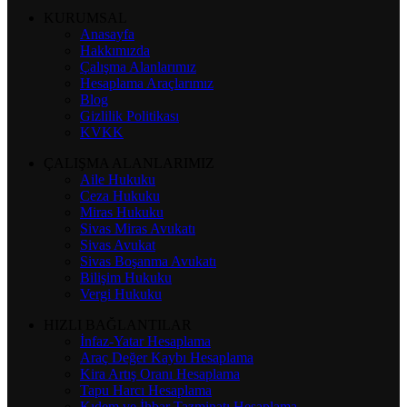
KURUMSAL
Anasayfa
Hakkımızda
Çalışma Alanlarımız
Hesaplama Araçlarımız
Blog
Gizlilik Politikası
KVKK
ÇALIŞMA ALANLARIMIZ
Aile Hukuku
Ceza Hukuku
Miras Hukuku
Sivas Miras Avukatı
Sivas Avukat
Sivas Boşanma Avukatı
Bilişim Hukuku
Vergi Hukuku
HIZLI BAĞLANTILAR
İnfaz-Yatar Hesaplama
Araç Değer Kaybı Hesaplama
Kira Artış Oranı Hesaplama
Tapu Harcı Hesaplama
Kıdem ve İhbar Tazminatı Hesaplama