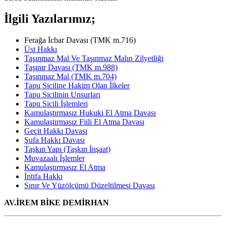
İlgili Yazılarımız;
Ferağa İcbar Davası (TMK m.716)
Üst Hakkı
Taşınmaz Mal Ve Taşınmaz Malın Zilyetliği
Taşınır Davası (TMK m.988)
Taşınmaz Mal (TMK m.704)
Tapu Siciline Hakim Olan İlkeler
Tapu Sicilinin Unsurları
Tapu Sicili İşlemleri
Kamulaştırmasız Hukuki El Atma Davası
Kamulaştırmasız Fiili El Atma Davası
Geçit Hakkı Davası
Şufa Hakkı Davası
Taşkın Yapı (Taşkın İnşaat)
Muvazaalı İşlemler
Kamulaştırmasız El Atma
İntifa Hakkı
Sınır Ve Yüzölçümü Düzeltilmesi Davası
AV.İREM BİKE DEMİRHAN