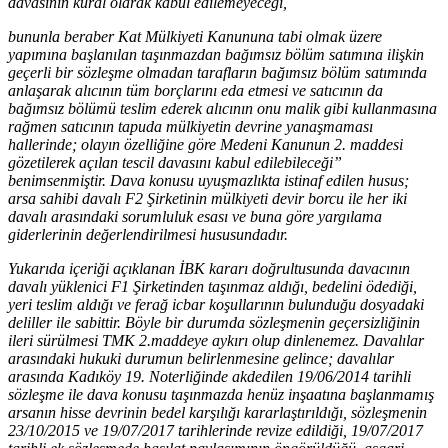
davasının kural olarak kabul edilemeyeceği,
bununla beraber Kat Mülkiyeti Kanununa tabi olmak üzere
yapımına başlanılan taşınmazdan bağımsız bölüm satımına ilişkin
geçerli bir sözleşme olmadan tarafların bağımsız bölüm satımında
anlaşarak alıcının tüm borçlarını eda etmesi ve satıcının da
bağımsız bölümü teslim ederek alıcının onu malik gibi kullanmasına
rağmen satıcının tapuda mülkiyetin devrine yanaşmaması
hallerinde; olayın özelliğine göre Medeni Kanunun 2. maddesi
gözetilerek açılan tescil davasını kabul edilebileceği”
benimsenmiştir. Dava konusu uyuşmazlıkta istinaf edilen husus;
arsa sahibi davalı F2 Şirketinin mülkiyeti devir borcu ile her iki
davalı arasındaki sorumluluk esası ve buna göre yargılama
giderlerinin değerlendirilmesi hususundadır.
Yukarıda içeriği açıklanan İBK kararı doğrultusunda davacının
davalı yüklenici F1 Şirketinden taşınmaz aldığı, bedelini ödediği,
yeri teslim aldığı ve ferağ icbar koşullarının bulunduğu dosyadaki
deliller ile sabittir. Böyle bir durumda sözleşmenin geçersizliğinin
ileri sürülmesi TMK 2.maddeye aykırı olup dinlenemez. Davalılar
arasındaki hukuki durumun belirlenmesine gelince; davalılar
arasında Kadıköy 19. Noterliğinde akdedilen 19/06/2014 tarihli
sözleşme ile dava konusu taşınmazda henüz inşaatına başlanmamış
arsanın hisse devrinin bedel karşılığı kararlaştırıldığı, sözleşmenin
23/10/2015 ve 19/07/2017 tarihlerinde revize edildiği, 19/07/2017