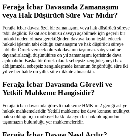
Ferağa İcbar Davasında Zamanaşımı
veya Hak Düşürücü Süre Var Mıdır?
Ferağa icbar davası özel bir zamanaşımı veya hak düşürücü süreye
tabii değildir. Fakat söz konusu davayı açabilmek için geçerli bir
hukuki neden olması gerektiğinden davaya konu teşkil edecek
hukuki işlemin tabi olduğu zamanaşımı ve hak düşürücü süreye
tabiidir. Örnek verecek olursak davanın taşınmaz satış vaadine
dayandırılacağı düşünülürse on yıl zamanaşımı içerisinde dava
açılmalıdır. Başka bir örnek olarak sebepsiz zenginleşmeyi baz
aldığımızda, sebepsiz zenginleşmede kanunun öngördüğü süre iki
yıl ve her halde on yıllık süre dikkate alınacaktır.
Ferağa İcbar Davasında Görevli ve
Yetkili Mahkeme Hangisidir?
Ferağa icbar davasında görevli mahkeme HMK m.2 gereği asliye
hukuk mahkemeleridir. Yetkili mahkeme ise dava konusu mülkiyet
hakkı olduğu için mülkiyet hakkı da ayni bir hak olduğundan
taşınmazın bulunduğu yer mahkemeleridir.
Ferağa İcbar Davası Nasıl Açılır?