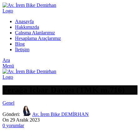
Anasayfa
Hakkımızda
Çalışma Alanlarımız
Hesaplama Araçlarımız
Blog
İletişim
Ara
Menü
Ferağa İcbar Davası (TMK m.716)
Genel
Gönderi:
Av. İrem Bike DEMİRHAN
On 29 Aralık 2023
0
yorumlar