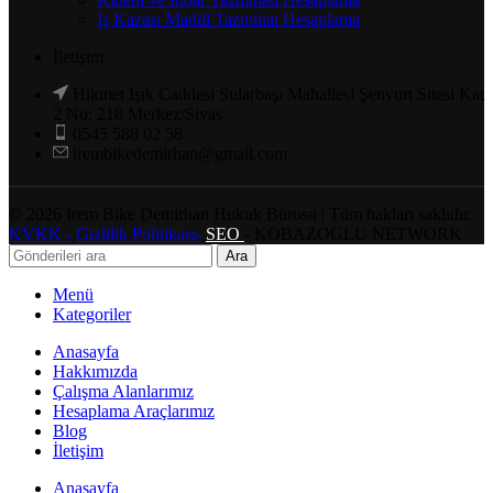
İş Kazası Maddi Tazminat Hesaplama
İletişim
Hikmet Işık Caddesi Sularbaşı Mahallesi Şenyurt Sitesi Kat
2 No: 218 Merkez/Sivas
0545 588 02 58
irembikedemirhan@gmail.com
©
2026
İrem Bike Demirhan Hukuk Bürosu | Tüm hakları saklıdır.
KVKK -
Gizlilik Politikası-
SEO
- KOBAZOGLU NETWORK
Ara
Menü
Kategoriler
Anasayfa
Hakkımızda
Çalışma Alanlarımız
Hesaplama Araçlarımız
Blog
İletişim
Anasayfa