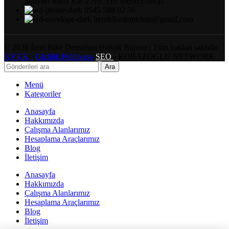
Şenyurt Sitesi Kat 2 No: 218 Merkez/Sivas
0545 588 02 58
irembikedemirhan@gmail.com
©
2026
İrem Bike Demirhan Hukuk Bürosu | Tüm hakları saklıdır.
KVKK -
Gizlilik Politikası-
SEO
- KOBAZOGLU NETWORK
Ara
Menü
Kategoriler
Anasayfa
Hakkımızda
Çalışma Alanlarımız
Hesaplama Araçlarımız
Blog
İletişim
Anasayfa
Hakkımızda
Çalışma Alanlarımız
Hesaplama Araçlarımız
Blog
İletişim