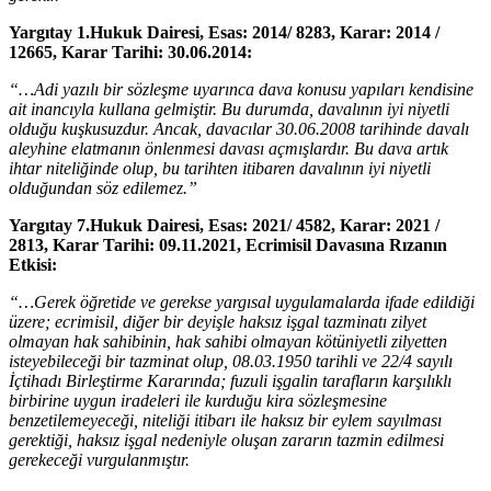
Yargıtay 1.Hukuk Dairesi, Esas: 2014/ 8283, Karar: 2014 /
12665, Karar Tarihi: 30.06.2014:
“…Adi yazılı bir sözleşme uyarınca dava konusu yapıları kendisine
ait inancıyla kullana gelmiştir. Bu durumda, davalının iyi niyetli
olduğu kuşkusuzdur. Ancak, davacılar 30.06.2008 tarihinde davalı
aleyhine elatmanın önlenmesi davası açmışlardır. Bu dava artık
ihtar niteliğinde olup, bu tarihten itibaren davalının iyi niyetli
olduğundan söz edilemez.”
Yargıtay 7.Hukuk Dairesi, Esas: 2021/ 4582, Karar: 2021 /
2813, Karar Tarihi: 09.11.2021, Ecrimisil Davasına Rızanın
Etkisi:
“…Gerek öğretide ve gerekse yargısal uygulamalarda ifade edildiği
üzere; ecrimisil, diğer bir deyişle haksız işgal tazminatı zilyet
olmayan hak sahibinin, hak sahibi olmayan kötüniyetli zilyetten
isteyebileceği bir tazminat olup, 08.03.1950 tarihli ve 22/4 sayılı
İçtihadı Birleştirme Kararında; fuzuli işgalin tarafların karşılıklı
birbirine uygun iradeleri ile kurduğu kira sözleşmesine
benzetilemeyeceği, niteliği itibarı ile haksız bir eylem sayılması
gerektiği, haksız işgal nedeniyle oluşan zararın tazmin edilmesi
gerekeceği vurgulanmıştır.