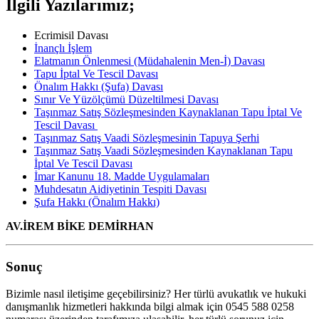
İlgili Yazılarımız;
Ecrimisil Davası
İnançlı İşlem
Elatmanın Önlenmesi (Müdahalenin Men-İ) Davası
Tapu İptal Ve Tescil Davası
Önalım Hakkı (Şufa) Davası
Sınır Ve Yüzölçümü Düzeltilmesi Davası
Taşınmaz Satış Sözleşmesinden Kaynaklanan Tapu İptal Ve
Tescil Davası
Taşınmaz Satış Vaadi Sözleşmesinin Tapuya Şerhi
Taşınmaz Satış Vaadi Sözleşmesinden Kaynaklanan Tapu
İptal Ve Tescil Davası
İmar Kanunu 18. Madde Uygulamaları
Muhdesatın Aidiyetinin Tespiti Davası
Şufa Hakkı (Önalım Hakkı)
AV.İREM BİKE DEMİRHAN
Sonuç
Bizimle nasıl iletişime geçebilirsiniz? Her türlü avukatlık ve hukuki
danışmanlık hizmetleri hakkında bilgi almak için 0545 588 0258