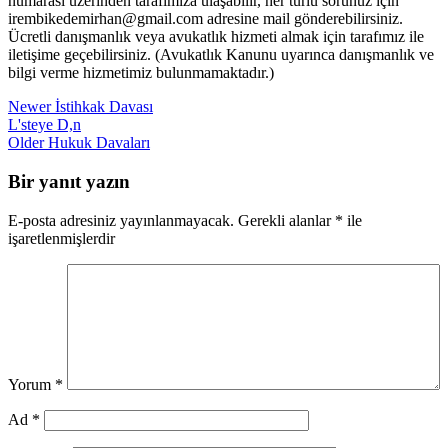
numarası üzerinden tarafımıza ulaşabilir, her türlü sorunuz için
irembikedemirhan@gmail.com adresine mail gönderebilirsiniz.
Ücretli danışmanlık veya avukatlık hizmeti almak için tarafımız ile
iletişime geçebilirsiniz. (Avukatlık Kanunu uyarınca danışmanlık ve
bilgi verme hizmetimiz bulunmamaktadır.)
Newer
İstihkak Davası
L'steye D,n
Older
Hukuk Davaları
Bir yanıt yazın
E-posta adresiniz yayınlanmayacak.
Gerekli alanlar
*
ile
işaretlenmişlerdir
Yorum
*
Ad
*