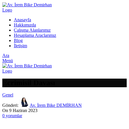
Anasayfa
Hakkımızda
Çalışma Alanlarımız
Hesaplama Araçlarımız
Blog
İletişim
Ara
Menü
Ecrimisil Davası
Genel
Gönderi:
Av. İrem Bike DEMİRHAN
On 9 Haziran 2023
0
yorumlar