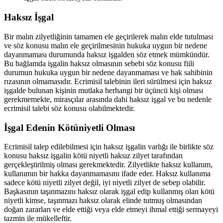
Haksız İşgal
Bir malın zilyetliğinin tamamen ele geçirilerek malın elde tutulması
ve söz konusu malın ele geçirilmesinin hukuka uygun bir nedene
dayanmaması durumunda haksız işgalden söz etmek mümkündür.
Bu bağlamda işgalin haksız olmasının sebebi söz konusu fiili
durumun hukuka uygun bir nedene dayanmaması ve hak sahibinin
rızasının olmamasıdır. Ecrimisil talebinin ileri sürülmesi için haksız
işgalde bulunan kişinin mutlaka herhangi bir üçüncü kişi olması
gerekmemekte, mirasçılar arasında dahi haksız işgal ve bu nedenle
ecrimisil talebi söz konusu olabilmektedir.
İşgal Edenin Kötüniyetli Olması
Ecrimisil talep edilebilmesi için haksız işgalin varlığı ile birlikte söz
konusu haksız işgalin kötü niyetli haksız zilyet tarafından
gerçekleştirilmiş olması gerekmektedir. Zilyetlikte haksız kullanım,
kullanımın bir hakka dayanmamasını ifade eder. Haksız kullanıma
sadece kötü niyetli zilyet değil, iyi niyetli zilyet de sebep olabilir.
Başkasının taşınmazını haksız olarak işgal edip kullanmış olan kötü
niyetli kimse, taşınmazı haksız olarak elinde tutmuş olmasından
doğan zararları ve elde ettiği veya elde etmeyi ihmal ettiği sermayeyi
tazmin ile mükelleftir.