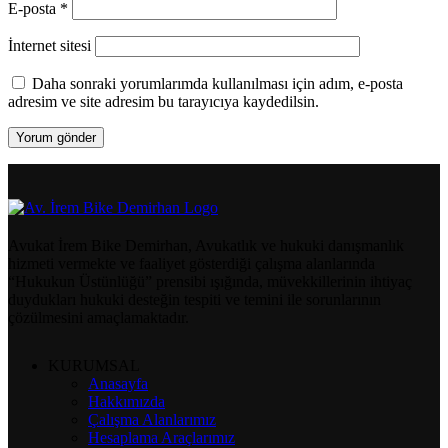
E-posta
*
İnternet sitesi
Daha sonraki yorumlarımda kullanılması için adım, e-posta
adresim ve site adresim bu tarayıcıya kaydedilsin.
Avukat İrem Bike Demirhan, Avukatlık ve hukuki danışmanlık
hizmeti vermekte ve faaliyet gösterdiği çalışma alanlarında
“Hukukun Üstünlüğü” prensibi ışığında, müvekkillerinin ihtiyaç
duydukları hukuki desteğin tespiti ve temini ile sorunlarının
çözülmesini amaçlamaktadır.
KURUMSAL
Anasayfa
Hakkımızda
Çalışma Alanlarımız
Hesaplama Araçlarımız