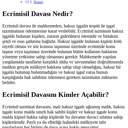
Sonuç
Ecrimisil Davası Nedir?
Ecrimisil davası ile mahkemeden, haksız işgalin tespiti ile işgal
tazminatının ödenmesine karar verilebilir. Ecrimisil tazminatı haksız
işgalde bulunan kişiden, zararın giderilmesi istemidir ve birtakım
şekil ve esas şatlarına bağlıdır. Haksız işgalde bulunan kişinin kötü
niyetli olması ve söz konusu taşınmaz üzerinde ecrimisile konu
taşınır veya taşınmaz üzerinde bulunan bütün kullanım haklarını
yönetme yetkisine sahip olmaması gerekir. Mahkemede yapılan
yargılamada tarafların karşılıklı iddia ve savunmaları doğrultusunda
malikin gerçek mülkiyet hakkına sahip olup olmadığını, haksız bir
işgalin bulunup bulunmadığını ve haksız işgal varsa bunun
karşılığında hak sahibine ödenmesi gereken tazminatın miktarını
belirler.
Ecrimisil Davasını Kimler Açabilir?
Ecrimisil tazminat davasını, malı haksız işgale uğramış malik, haksız
işgale konu malda sınırlı hak sahibi kişiler ve haksız işgale konu
malda kişisel hakka sahip kişilerde bu davanın davacı sıfatına sahip
kişilerdendir. Paylı ya da elbirliği halindeki mülkiyete tabi
paydaşların her birinin de dava açma hakkı mevcuttur.