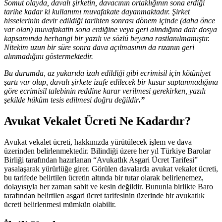
Somut olayda, davalı şirketin, davacının ortaklığının sona erdiği
tarihe kadar ki kullanımı muvafakate dayanmaktadır. Şirket
hisselerinin devir edildiği tarihten sonrası dönem içinde (daha önce
var olan) muvafakatin sona erdiğine veya geri alındığına dair dosya
kapsamında herhangi bir yazılı ve sözlü beyana rastlanılmamıştır.
Nitekim uzun bir süre sonra dava açılmasının da rızanın geri
alınmadığını göstermektedir.
Bu durumda, az yukarıda izah edildiği gibi ecrimisil için kötüniyet
şartı var olup, davalı şirkete izafe edilecek bir kusur saptanmadığına
göre ecrimisil talebinin reddine karar verilmesi gerekirken, yazılı
şekilde hüküm tesis edilmesi doğru değildir
.”
Avukat Vekalet Ücreti Ne Kadardır?
Avukat vekalet ücreti, hakkınızda yürütülecek işlem ve dava
üzerinden belirlenmektedir. Bilindiği üzere her yıl Türkiye Barolar
Birliği tarafından hazırlanan “Avukatlık Asgari Ücret Tarifesi”
yasalaşarak yürürlüğe girer. Görülen davalarda avukat vekalet ücreti,
bu tarifede belirtilen ücretin altında bir tutar olarak belirlenemez,
dolayısıyla her zaman sabit ve kesin değildir. Bununla birlikte Baro
tarafından belirtilen asgari ücret tarifesinin üzerinde bir avukatlık
ücreti belirlenmesi mümkün olabilir.