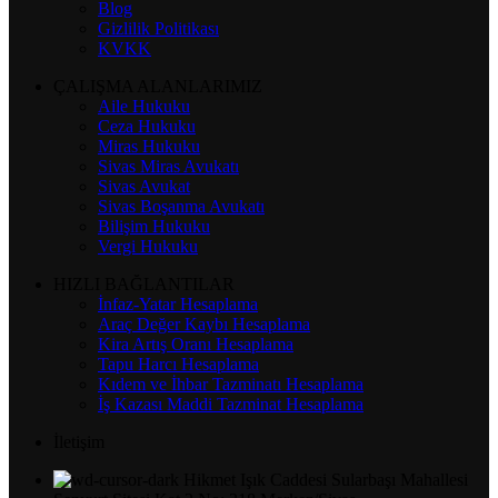
Blog
Gizlilik Politikası
KVKK
ÇALIŞMA ALANLARIMIZ
Aile Hukuku
Ceza Hukuku
Miras Hukuku
Sivas Miras Avukatı
Sivas Avukat
Sivas Boşanma Avukatı
Bilişim Hukuku
Vergi Hukuku
HIZLI BAĞLANTILAR
İnfaz-Yatar Hesaplama
Araç Değer Kaybı Hesaplama
Kira Artış Oranı Hesaplama
Tapu Harcı Hesaplama
Kıdem ve İhbar Tazminatı Hesaplama
İş Kazası Maddi Tazminat Hesaplama
İletişim
Hikmet Işık Caddesi Sularbaşı Mahallesi