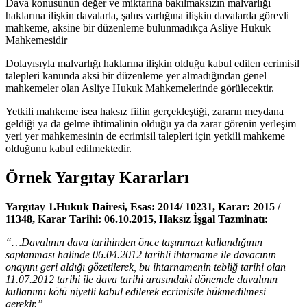
Dava konusunun değer ve miktarına bakılmaksızın malvarlığı
haklarına ilişkin davalarla, şahıs varlığına ilişkin davalarda görevli
mahkeme, aksine bir düzenleme bulunmadıkça Asliye Hukuk
Mahkemesidir
Dolayısıyla malvarlığı haklarına ilişkin olduğu kabul edilen ecrimisil
talepleri kanunda aksi bir düzenleme yer almadığından genel
mahkemeler olan Asliye Hukuk Mahkemelerinde görülecektir.
Yetkili mahkeme isea haksız fiilin gerçekleştiği, zararın meydana
geldiği ya da gelme ihtimalinin olduğu ya da zarar görenin yerleşim
yeri yer mahkemesinin de ecrimisil talepleri için yetkili mahkeme
olduğunu kabul edilmektedir.
Örnek Yargıtay Kararları
Yargıtay 1.Hukuk Dairesi, Esas: 2014/ 10231, Karar: 2015 /
11348, Karar Tarihi: 06.10.2015, Haksız İşgal Tazminatı:
“…Davalının dava tarihinden önce taşınmazı kullandığının
saptanması halinde 06.04.2012 tarihli ihtarname ile davacının
onayını geri aldığı gözetilerek, bu ihtarnamenin tebliğ tarihi olan
11.07.2012 tarihi ile dava tarihi arasındaki dönemde davalının
kullanımı kötü niyetli kabul edilerek ecrimisile hükmedilmesi
gerekir.”