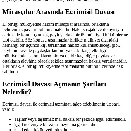
Mirasçılar Arasında Ecrimisil Davası
El birliği mülkiyetine hakim mirasçılar arasında, ortakların
belirlenmiş payları bulunmamaktadır. Haksız işgale ve dolayısıyla
ecrimisile konu taşınmaz, paylı ya da elbirliği mülkiyeti hükümlerine
tabi olabilir. Söz konusu taşınmazlar birlikte mülkiyet dışındaki
herhangi bir üçüncü kişi tarafından haksız kullanılabileceği gibi,
paylı mülkiyette paydaşlardan biri ya da birkaçı, elbirliği
mülkiyetinde ise ortakların biri ya da bir kaçı diğer paydaş ve
ortakların aleyhine olacak şekilde taşınmazdan haksız yararlanabilir.
Her ortak, el birliği mülkiyetine tabi malların bütünü üzerinde hak
sahibidir.
Ecrimisil Davası Açmanın Şartları
Nelerdir?
Ecrimisil davası ile ecrimisil tazminatı talep edebilmenin üç şartı
vardır:
Taşınır veya taşınmaz mal haksız bir şekilde işgal edilmelidir.
İşgal nedeniyle bir zarar meydana gelmelidir.
İşgal eden kötüniyetli olmalıdır.