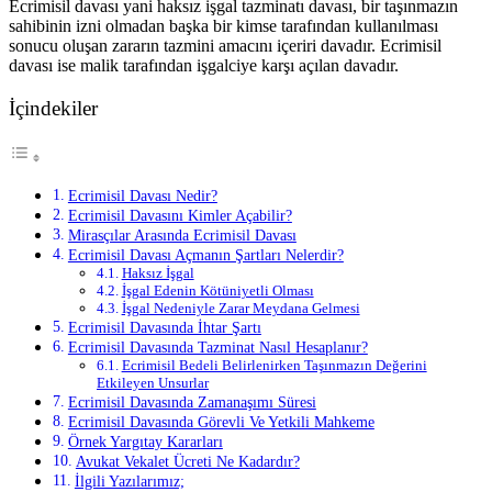
Ecrimisil davası yani haksız işgal tazminatı davası, bir taşınmazın
sahibinin izni olmadan başka bir kimse tarafından kullanılması
sonucu oluşan zararın tazmini amacını içeriri davadır. Ecrimisil
davası ise malik tarafından işgalciye karşı açılan davadır.
İçindekiler
Ecrimisil Davası Nedir?
Ecrimisil Davasını Kimler Açabilir?
Mirasçılar Arasında Ecrimisil Davası
Ecrimisil Davası Açmanın Şartları Nelerdir?
Haksız İşgal
İşgal Edenin Kötüniyetli Olması
İşgal Nedeniyle Zarar Meydana Gelmesi
Ecrimisil Davasında İhtar Şartı
Ecrimisil Davasında Tazminat Nasıl Hesaplanır?
Ecrimisil Bedeli Belirlenirken Taşınmazın Değerini
Etkileyen Unsurlar
Ecrimisil Davasında Zamanaşımı Süresi
Ecrimisil Davasında Görevli Ve Yetkili Mahkeme
Örnek Yargıtay Kararları
Avukat Vekalet Ücreti Ne Kadardır?
İlgili Yazılarımız;