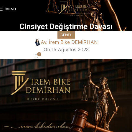
MENÜ
Cinsiyet Değiştirme Davası
GENEL
Av. İrem Bike DEMİRHAN
On 15 Ağustos 2023
0